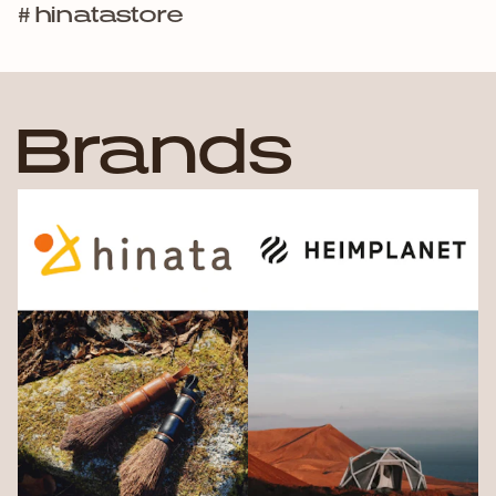
# hinatastore
B
r
a
n
d
s