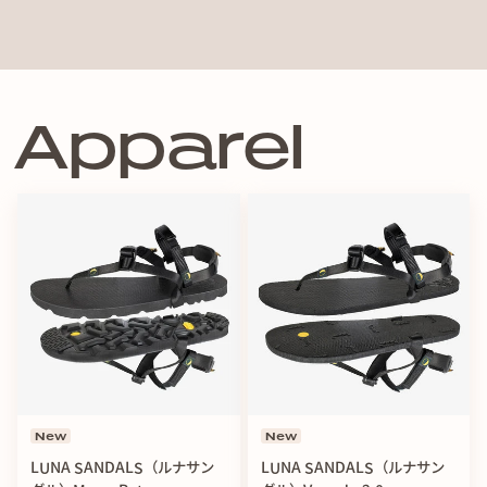
A
p
p
a
r
e
l
New
New
LUNA SANDALS（ルナサン
LUNA SANDALS（ルナサン