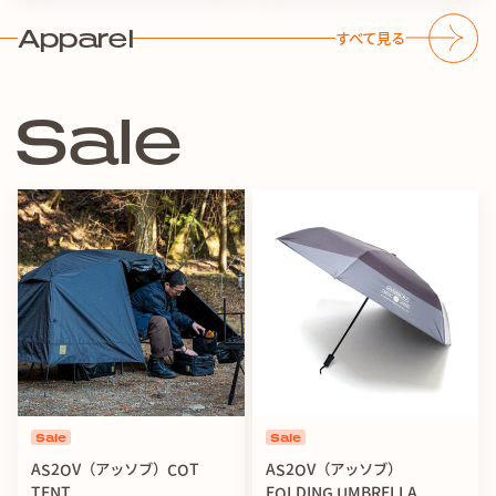
w Us
Follo
Apparel
すべて見る
S
a
l
e
Sale
Sale
AS2OV（アッソブ）COT
AS2OV（アッソブ）
TENT
FOLDING UMBRELLA