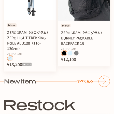
New
New
ZEROGRAM（ゼログラム）
ZEROGRAM（ゼログラム）
ZERO LIGHT TREKKING
BURNEY PACKABLE
POLE ALU130（110-
BACKPACK 15
130cm）
ZEROGRAM
ZEROGRAM
¥12,100
¥13,200
Sold
New Item
すべて見る
R
e
s
t
o
c
k