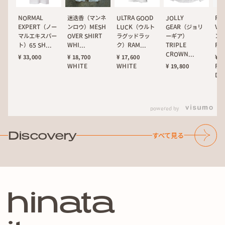
NORMAL
迷迭香（マンネ
ULTRA GOOD
JOLLY
Ra
EXPERT（ノー
ンロウ）MESH
LUCK（ウルト
GEAR（ジョリ
Ve
マルエキスパー
OVER SHIRT
ラグッドラッ
ーギア）
ン
ト）65 SH...
WHI...
ク）RAM...
TRIPLE
Fur
CROWN...
¥ 33,000
¥ 18,700
¥ 17,600
¥ 2
WHITE
WHITE
RE
¥ 19,800
DY
powered by
Discovery
すべて見る
h
i
n
a
t
a