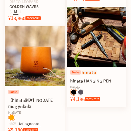
DISCO LEOPARD
GOLDEN WAVES
S
M
L
¥13,860
30
%Off
Sale
hinata HANGING PEN
hinata
Sale
¥4,186
30
%Off
【hinata別注】NODATE
mug yokoki
NODATE
通常
tanagocoro
¥5,180
30
%Off