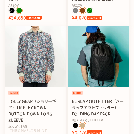
AS2OV
AS2OV
¥34,650
¥4,620
30
%Off
30
%Off
Sale
Sale
JOLLY GEAR（ジョリーギ
BURLAP OUTFITTER（バー
ア）TRIPLE CROWN
ラップアウトフィッター）
BUTTON DOWN LONG
FOLDING DAY PACK
SLEEVE
BURLAP OUTFITTER
JOLLY GEAR
CHROMAFLOR MINT
¥6,776
30
%Off