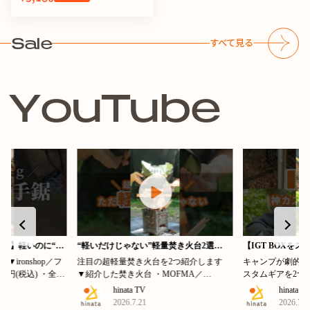
Sale
すべて見る
Y
o
u
T
u
b
e
ーソー】軽いのに“ち
“軽いだけじゃない”軽量焚き火台2選
【IGT BOXを
 #キャンプ
「MOFMA／EUCLID」「FIREBOX／
を引き出すカスタム
p／フ
注目の超軽量焚き火台を2つ紹介します
キャンプが劇的に
Freestyle Stove チタン」
WORKS「1ユニ
0円(税込) ・全
▼紹介した焚き火台 ・MOFMA／
スタムギアを2つ紹介し
「BOXスライドキ
g ・素材：木、刃、
EUCLID
WORKS／1ユニ
hinata TV
hinata T
https://store.hinata.me/products/mofma-euclid?
https://store.hinata
2026.7.21
2026.7.1