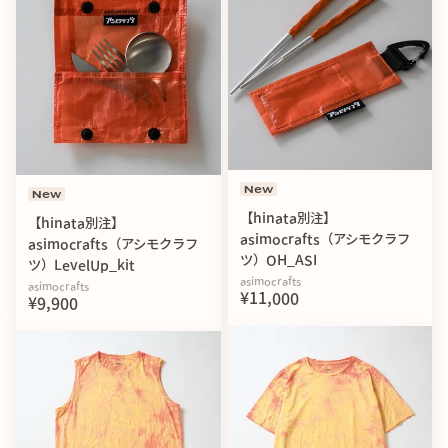
New
New
【hinata別注】
【hinata別注】
asimocrafts（アシモクラフ
asimocrafts（アシモクラフ
ツ）OH_ASI
ツ）LevelUp_kit
asimocrafts
asimocrafts
¥11,000
¥9,900