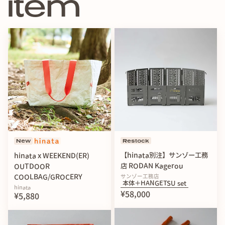
i
t
e
m
New
Restock
【hinata別注】サンゾー工務
hinata x WEEKEND(ER)
店 RODAN Kagerou
OUTDOOR
サンゾー工務店
COOLBAG/GROCERY
本体＋HANGETSU set
hinata
¥58,000
¥5,880