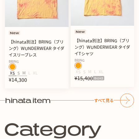
New
New
【hinata別注】BRING（ブリ
【hinata別注】BRING（ブリ
ング）WUNDERWEAR タイダ
ング）WUNDERWEAR タイダ
イTシャツ
イスリーブレス
BRING
BRING
XS
S
M
L
XL
XS
S
M
L
XL
¥15,400
Sold
¥14,300
hinata item
すべて見る
C
a
t
e
g
o
r
y