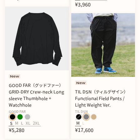
¥3,960
New
New
GOOD FAR（グッドファー）
GRID-DRY Crew-neck Long
TIL DSN（ティルデザイン）
sleeve Thumbhole +
Functional Field Pants /
Watchhole
Light Weight Ver.
GOOD FAR
TIL DSN
S
M
L
XL
2XL
M
L
¥5,280
¥17,600