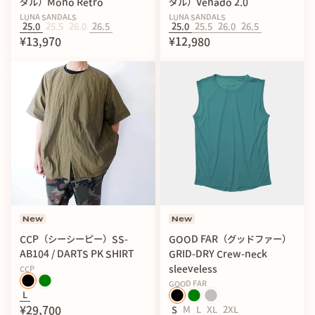
ダル）Mono Retro
ダル）Venado 2.0
LUNA SANDALS
LUNA SANDALS
25.0
25.5
26.0
26.5
25.0
25.5
26.0
26.5
¥13,970
¥12,980
New
New
CCP（シーシーピー）SS-
GOOD FAR（グッドファー）
AB104 / DARTS PK SHIRT
GRID-DRY Crew-neck
sleeveless
CCP
GOOD FAR
L
¥29,700
S
M
L
XL
2XL