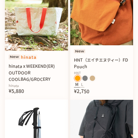
New
New
HNT（エイチエヌティー）FD
hinata x WEEKEND(ER)
Pouch
OUTDOOR
HNT
COOLBAG/GROCERY
M
L
hinata
¥5,880
¥2,750