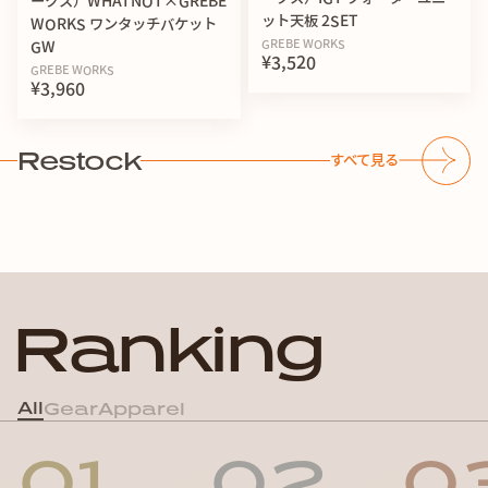
ークス）WHATNOT×GREBE
ット天板 2SET
WORKS ワンタッチバケット
GREBE WORKS
GW
¥3,520
GREBE WORKS
¥3,960
Restock
すべて見る
R
a
n
k
i
n
g
All
Gear
Apparel
01
02
0