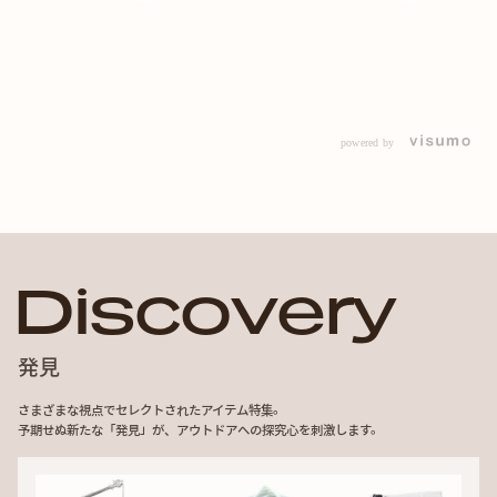
ducts/ironshop-
utm_source=youtube&utm_medium=social&ut
igt-1unit-paper-box
m_content=video_v141 ・FIREBOX／
utm_source=youtu
_medium=social&ut
Freestyle Stove チタン
m_content=video_v133 GREBE 
https://store.hinata.me/products/firebox-
BOXスライドキット
ーソー #のこぎり
freestyle-stove?
https://store.hinata
プ #hinata
utm_source=youtube&utm_medium=social&ut
boxslidekit?
m_content=video_v141 あなたのお気に入り
%E3%82%B9%E3
ta.me/ hinataストア：
のギアも教えてください👀⚙️ #MOFMA
E3%83%AB=1%E
powered by
tagram：
#FIREBOX #焚き火台 #軽量焚き火台 #キ
E3%83%83%E3%8
/hinata_outdoor/
ャンプギア 動画の要望や質問なども受け
utm_source=youtu
付けているので、チャンネル登録やコメ
m_content=video_v133 #GREBEWO
 facebook：
ントもよろしくお願いします！
ユニットペーパーB
m/vivit.Inc
ット #IGT
D
i
s
c
o
v
e
r
y
@hinata_outdoor 公式
.com/19ekl2e7
発見
さまざまな視点でセレクトされたアイテム特集。
予期せぬ新たな「発見」が、アウトドアへの探究心を刺激します。