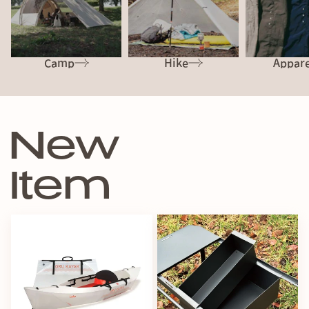
Camp
Hike
Appare
N
e
w
I
t
e
m