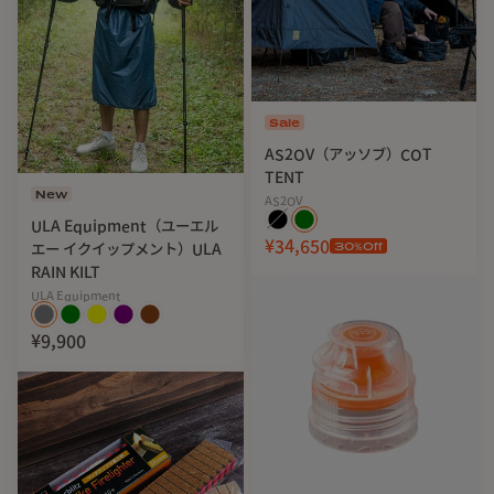
Sale
AS2OV（アッソブ）COT
TENT
New
AS2OV
ULA Equipment（ユーエル
¥34,650
30
%Off
エー イクイップメント）ULA
RAIN KILT
ULA Equipment
¥9,900