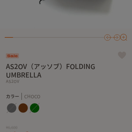
Sale
AS2OV（アッソブ）FOLDING
UMBRELLA
AS2OV
カラー
CHOCO
¥6,600