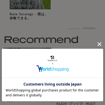
【基本情報】
使用時：W960 x H590 x D960
Rain Strategy - 雨は、
収納時：W45 x H40 x D270
攻略できる。
AL5052 x GLAS FIBER
powered by
UVカット率100%
Recommend
遮光率100%
晴雨兼用
※付属品・パーツを含めました商品の一部に、デザインやカ
ラーが予告なく変更・仕様変更となる場合がございます。 予
めご了承くださいませ。
Sale
AS2OV（アッソブ） MULTI