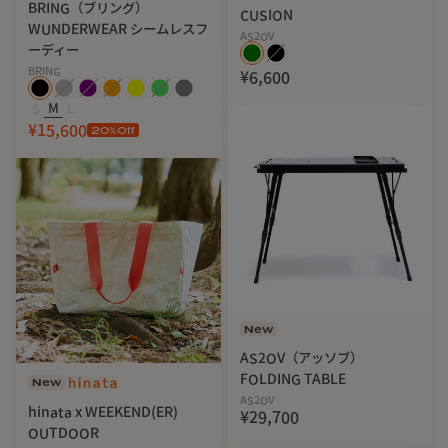
BRING（ブリング）
CUSION
WUNDERWEAR シームレスフ
AS2OV
ーディー
BRING
¥6,600
S
M
L
¥15,600
20
%Off
New
AS2OV（アッソブ）
FOLDING TABLE
New
AS2OV
hinata x WEEKEND(ER)
¥29,700
OUTDOOR