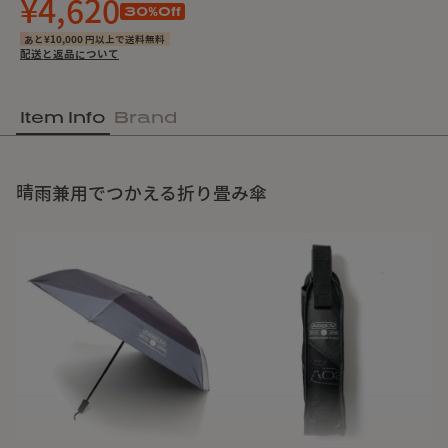
¥4,620
30
%Off
あと¥10,000 円以上で送料無料
配送と返品について
Item Info
Brand
晴雨兼用でつかえる折り畳み傘