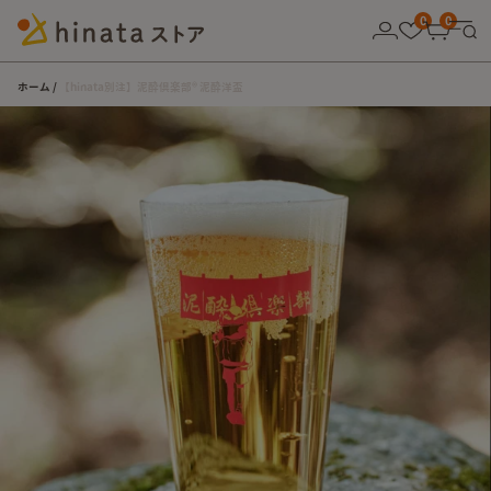
10,000円以上の購入で送料無料！
0
0
ホーム
【hinata別注】泥酔倶楽部®︎ 泥酔洋盃