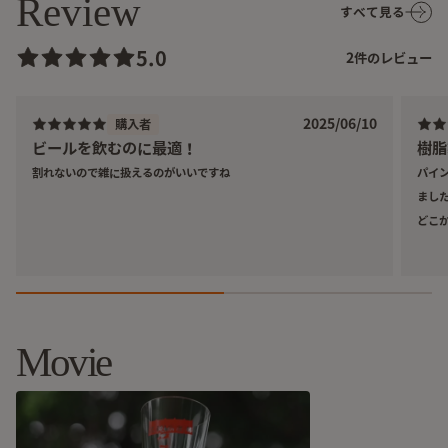
Review
すべて見る
“山中でも、山から下りても、やっぱり一杯。”
5.0
2
件のレビュー
そんな山好きのアフターをイメージした、hinataストア限定
デザインの泥酔洋盃が登場しました。
2025/06/10
購入者
ビールを飲むのに最適！
樹脂
割れないので雑に扱えるのがいいですね
パイ
まし
どこ
Movie