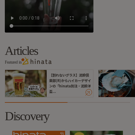
オレンジカラーでプリントされたイラストには、ULザックと
ショーツスタイルで、ULハイカーらしさを表現。
「泥酔しても割れないグラス」をコンセプトに出来上がった
このグラスは、
“山好きの乾杯シーン”をもっと楽しくする、
ちょっと特別な逸品です。
Articles
【基本情報】
Featured in
本体サイズ：口径82×底径54×高さ137(㎜)
【割れないグラス】泥酔倶
容量：400ml
楽部(R)からハイカーデザイ
重量：128g
ンの「hinata別注・泥酔洋
材質：メタクリル樹脂
盃...
耐熱温度：80度 / 耐冷温度：-20度 電子レンジ使用不可
Made in Japan
Discovery