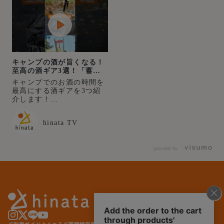
キャンプの酒が旨くなる！
至高の酒ギア3選！「蓄光
ペグタイプマドラー」「ク
キャンプでのお酒の時間を
リアな酒升」「泥酔洋盃」
最高にする酒ギアを3つ紹
介します！
▼C&C.P.H.EQUIPEMENT
／蓄光ペグタイプマドラー
hinata TV
・価格：2,640円(税込)
https://store.hinata.me/pro
ducts/c-c-p-h-luminous-
powered by
peg-muddler?
utm_source=instagram&ut
m_medium=social&utm_co
ntent=post_ig_c-c-p-h-
luminous-peg-muddler
▼C&C.P.H.EQUIPEMENT
／ペグタイプマドラー ・価
格：1,320円(税込)
https://store.hinata.me/pro