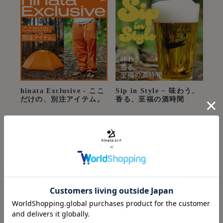
Sip in Style − 味わう、
hinata Exclusive - ここ
香る、至福の酒時間
だけの、別注アイテム。
powered by
Recommend