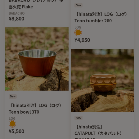
BABACHO（ババチョウ） 多
New
喜火鉈 Flake
BABACHO
【hinata別注】LOG（ログ）
¥8,800
Teon tumbler 260
LOG
¥4,950
New
【hinata別注】LOG（ログ）
Teon bowl 370
New
LOG
【hinata別注】
¥5,500
CATAPULT（カタパルト）