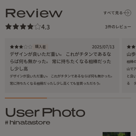
Review
すべて見る
4.3
3
件のレビュー
2025/07/13
購入者
デザインが良いただ重い。 これがチタンであるな
山歩
らば何も無かった。 常に持ちたくなる相棒だった
相棒
し少し高
山で
デザインが良いただ重い。 これがチタンであるならば何も無かった。
と良
常に持ちたくなる相棒だったし少し高くても皆買っただろう。
る 
てる
掌サイズでバックサックやジャケットのポケットにもすっぽ
みが
り収まります。
注ぎ口は水切れが良く、蓋は簡単に取り外せるにもかかわら
User Photo
ず、
ケトル自体を120度まで傾けても落ちることはありません。
# hinatastore