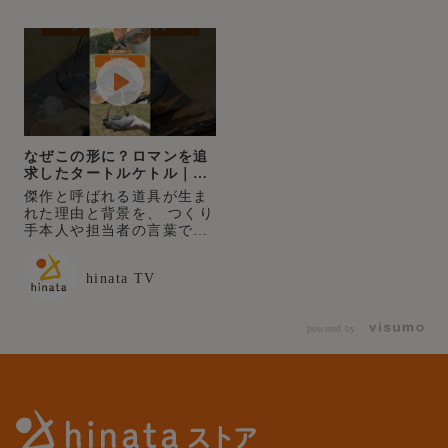
なぜこの形に？ロマンを追
求したタートルケトル｜
ironshop
傑作と呼ばれる道具が生ま
れた理由と背景を、 つくり
手本人や担当者の言葉で紐
解いていく企画「傑作語
り」シリーズ。 今回取り上
hinata TV
げるのは、ironshopの「タ
ートルケトル」。 なぜこの
形なのか、なぜこの素材な
powered by
のか。 代表を務める園田さ
んに、どのような想いをも
って製作したのかを深掘り
しました。 ▼今回紹介した
道具 ironshop／タートルケ
トル
https://store.hinata.me/pro