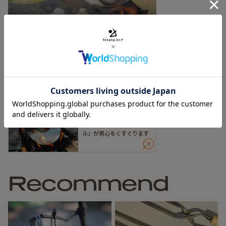
マグカップなら１杯分、ククサなら２杯分のコーヒーが飲め
ます。
お湯もあっという間に沸かせます。（焚き火なら、満杯にし
て2分ほど）
Articles
【基本情報】
Featured in
■重さ：250g
■容量：150CC
【数量限定再入荷！】焚き
■サイズ：直径約12cm 高さ約4cm
火に映える「機能美ケト
■素材：ステンレス（SUS304）
ル」が男心をくすぐります
※専用ケースはございません。麻袋に入れて発送いたしま
す。
Recommend
【注意事項】