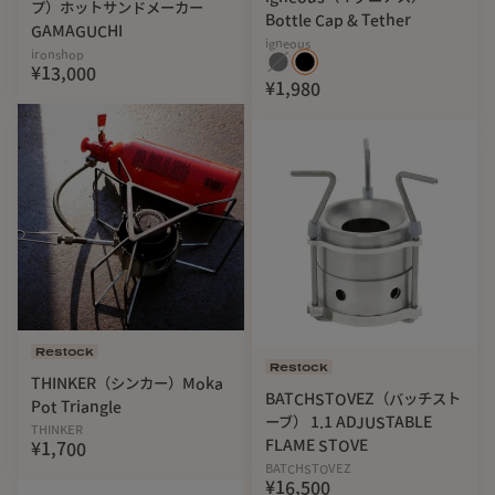
プ）ホットサンドメーカー
Bottle Cap & Tether
GAMAGUCHI
igneous
ironshop
¥13,000
¥1,980
Restock
Restock
THINKER（シンカー）Moka
BATCHSTOVEZ（バッチスト
Pot Triangle
ーブ） 1.1 ADJUSTABLE
THINKER
FLAME STOVE
¥1,700
BATCHSTOVEZ
¥16,500