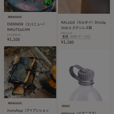
Restock
KALUGII（カルギイ）Driclip
EVERNEW（エバニュー）
2nd-S ステンレス製
NIKUTSUCAM
KALUGII
EVERNEW
本体
本体+ケース付
¥1,100
¥1,180
Restock
New
ironshop（アイアンショッ
igneous（イグニアス）