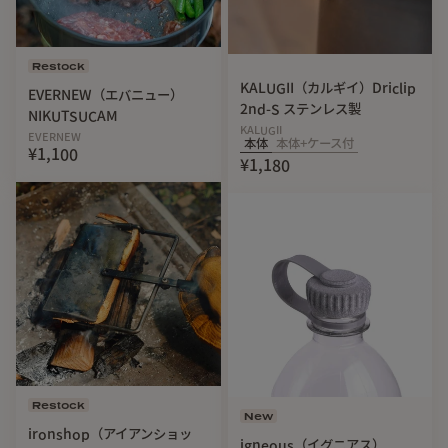
Restock
KALUGII（カルギイ）Driclip
EVERNEW（エバニュー）
2nd-S ステンレス製
NIKUTSUCAM
KALUGII
EVERNEW
本体
本体+ケース付
¥1,100
¥1,180
Restock
New
ironshop（アイアンショッ
igneous（イグニアス）