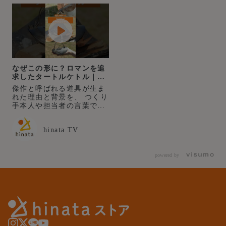
なぜこの形に？ロマンを追
求したタートルケトル｜
ironshop
傑作と呼ばれる道具が生ま
れた理由と背景を、 つくり
手本人や担当者の言葉で紐
解いていく企画「傑作語
り」シリーズ。 今回取り上
hinata TV
げるのは、ironshopの「タ
ートルケトル」。 なぜこの
形なのか、なぜこの素材な
powered by
のか。 代表を務める園田さ
んに、どのような想いをも
って製作したのかを深掘り
しました。 ▼今回紹介した
道具 ironshop／タートルケ
トル
https://store.hinata.me/pro
ducts/ironshop-turtle-
kettle?