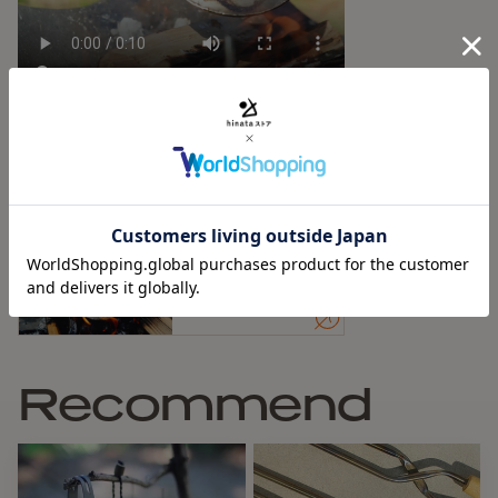
マグカップなら１杯分、ククサなら２杯分のコーヒーが飲め
ます。
お湯もあっという間に沸かせます。（焚き火なら、満杯にし
て2分ほど）
Articles
【基本情報】
Featured in
■重さ：250g
■容量：150CC
【数量限定再入荷！】焚き
■サイズ：直径約12cm 高さ約4cm
火に映える「機能美ケト
■素材：ステンレス（SUS304）
ル」が男心をくすぐります
※専用ケースはございません。麻袋に入れて発送いたしま
す。
Recommend
【注意事項】