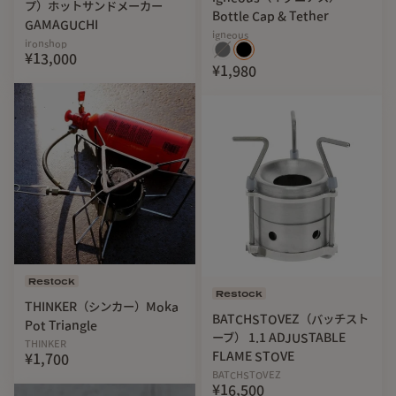
プ）ホットサンドメーカー
Bottle Cap & Tether
GAMAGUCHI
igneous
ironshop
¥13,000
¥1,980
Restock
Restock
THINKER（シンカー）Moka
BATCHSTOVEZ（バッチスト
Pot Triangle
ーブ） 1.1 ADJUSTABLE
THINKER
FLAME STOVE
¥1,700
BATCHSTOVEZ
¥16,500