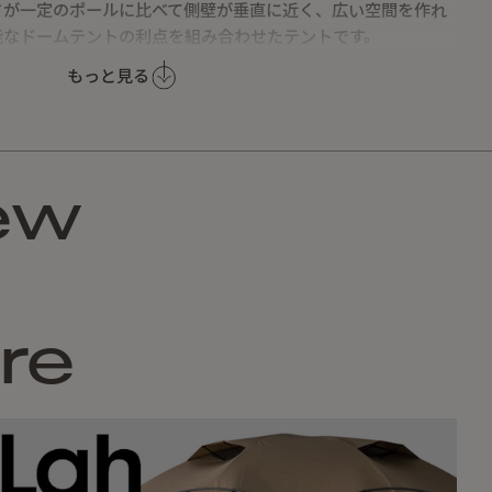
さが一定のポールに比べて側壁が垂直に近く、広い空間を作れ
能なドームテントの利点を組み合わせたテントです。
ルの形を維持し、上部が雨水で潰れるのを防ぎ、風に強い構造
もっと見る
ュと組み合わせたドアを設け、出入りしやすいだけでなく開放
す。またファブリックドアのみを開き、メッシュドアを閉じて
ーズにしながら虫の侵入を防ぐことができます。前後のメイン
ew
ルと使い分けれるベンチレーションも備えており、結露対策や
el用に開発されたJake's Bootsは、従来のJake's Foot
ーズで容易な設営が可能です。また、ポールをスキンの近くに
re
トをできるだけ地面に沿わせて設営できます。
ール方式を採用してBase（本体）単体での使用や、Extension
）を複数追加して必要なスペースを作ることができます。
ion／Connector（延長用）はファスナーで簡単に連結が可能で