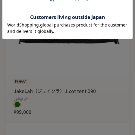
New
JakeLah（ジェイクラ）J.cot tent 190
JakeLah
¥99,000