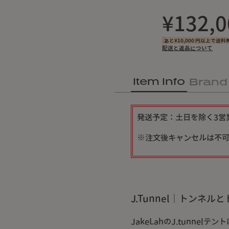
¥132,0
あと¥10,000 円以上で送料
配送と返品について
Item Info
Brand
発送予定：土日を除く3営
※注文後キャンセルは不
J.Tunnel｜トンネ
JakeLahのJ.tunnelテ