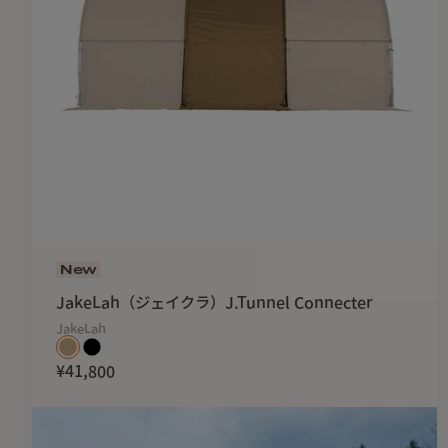
New
JakeLah（ジェイクラ）J.Tunnel Connecter
JakeLah
¥41,800