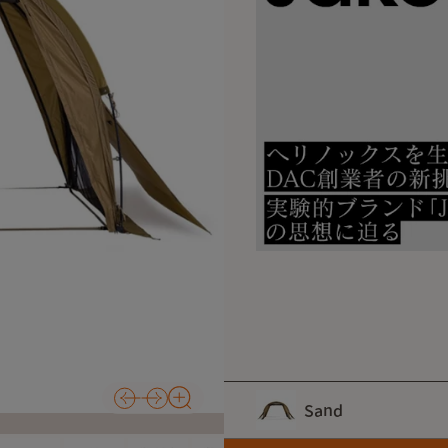
【留意事項】
本体とコネクターのファスナ
産ロットごとに務歯の間隔
Sand
あります。本製品の場合、本