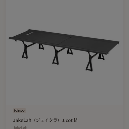
New
JakeLah（ジェイクラ）J.cot M
JakeLah