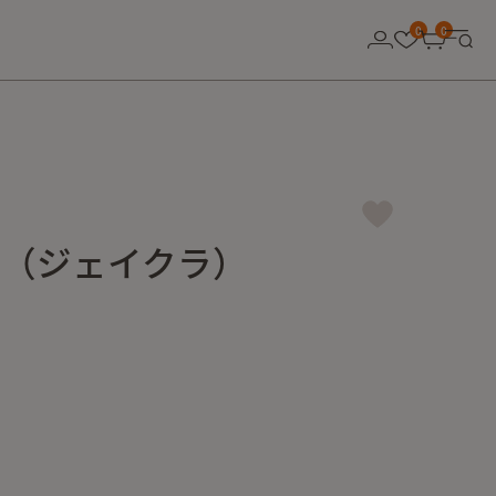
0
0
ah（ジェイクラ）
l