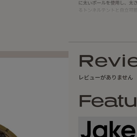
に太いポールを使用し、太
るトンネルテントと自立可
水平バーを使用してトンネ
にしました。
前後とサイドには、メッシ
感も演出することができま
おけば、空気の循環をスム
Revi
ドア上部にはメッシュパネ
換気が可能です。
レビューがありません
メインポールを差し込むJ.tunn
に比べ、固定力が増しスム
Featu
締め付け、テントのスカー
J.tunnelテントはモジュ
／Connector（延長用
Base（本体）とExtens
す。