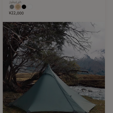
JakeLah
¥22,000