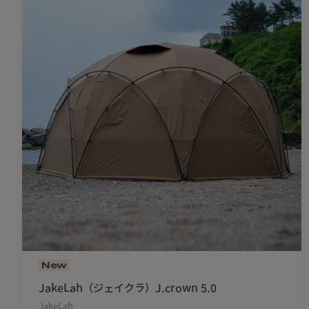
New
JakeLah（ジェイクラ）J.crown 5.0
JakeLah