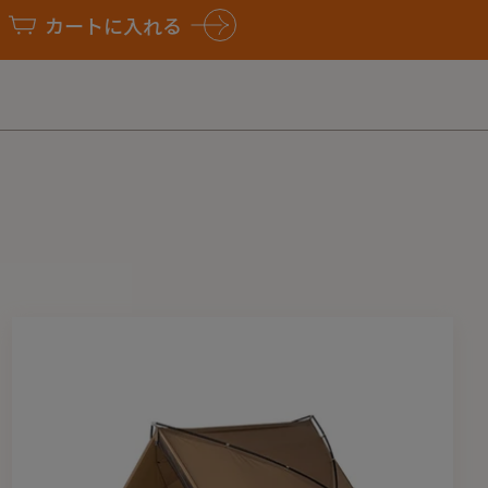
（エレメントの長さが違う）場合がありますが、これは良品とし
カートに入れる
めご了承ください。
H190cm
L 13.55/ Pf 14mm), Side pole(DAC PL 13.55)
mm SILICONE
pen zipper、YKK CHAIN zipper
さ2m ×4、Φ3mm／長さ3m ×4
 奥行27cm × 高さ26cm
: 2,835g, ポール : 1,960g, その他ケース・付属品)
よく読んで、正しい取り扱い方法をご確認ください。
定方法、環境などの理由で実際のサイズ・重量とは多少異なる