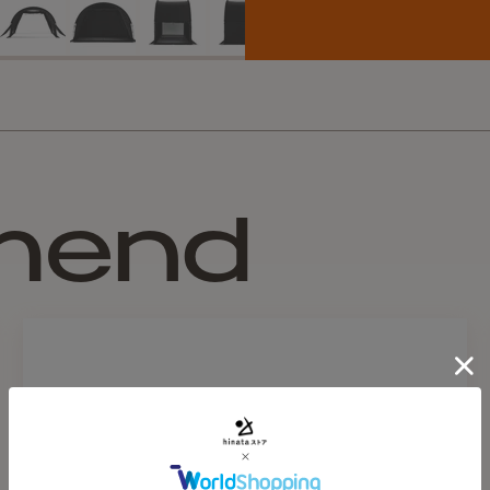
カラー
Sand
2.5cm）歯数に差が出る
て販売していますので、予
【基本情報】
⚫︎サイズ : W300×D148×
⚫︎ポール : Main pole(DAC P
⚫︎生地 : 75D PR PU 2000
mend
⚫︎ジッパー : YKK VISLON o
⚫︎ベグ : J.stake M×12本
⚫︎ガイロープ : Φ3mm／長
⚫︎収納時サイズ : 幅60cm ×
⚫︎重量 : 7,270g ( スキン 
※ご使用前に取扱説明書を
※製品のサイズ・重量は測
場合がございます。