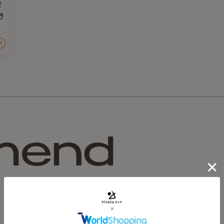
使
深めのフロント開きで着脱
き
で、持ち運びにも便利です。
mend