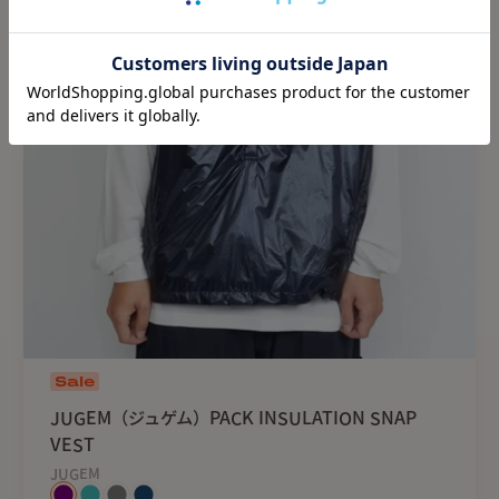
Sale
JUGEM（ジュゲム）PACK INSULATION SNAP
VEST
JUGEM