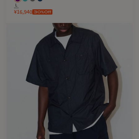
裾のドローコードでシルエ
L
30
%Off
¥16,940
日常使いからアウトドアま
■ SIZE GUIDE
サイズ
着
M
70cm
L
73cm
XL
76cm