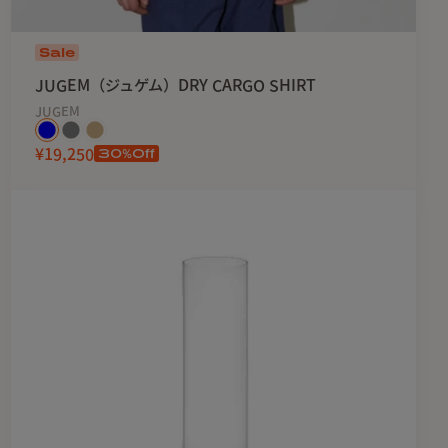
Sale
JUGEM（ジュゲム）DRY CARGO SHIRT
JUGEM
30
%Off
¥19,250