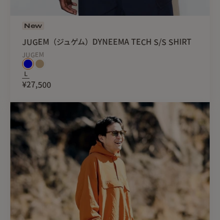
New
JUGEM（ジュゲム）DYNEEMA TECH S/S SHIRT
JUGEM
L
¥27,500