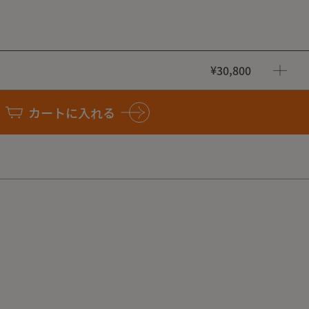
¥30,800
カートに入れる
高強度を兼ね備えたDyneema®素材を採用。優れた耐久性と
高機能ベストです。
ッシュ素材を使用し、さらりとした着心地を実現。