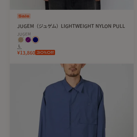
Sale
JUGEM（ジュゲム）LIGHTWEIGHT NYLON PULL
JUGEM
L
30
%Off
¥13,860