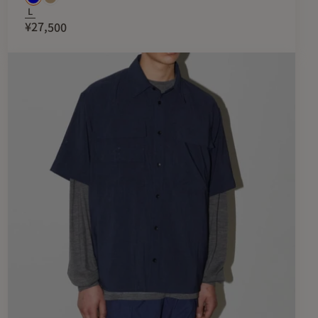
ットの調整が可能。レイヤードスタイルのアクセントとして、
L
¥27,500
で幅広く活躍する一着です。
丈
肩幅
身幅
裾幅
49cm
64.5cm
62cm
52cm
67.5cm
65cm
55cm
70.5cm
68cm