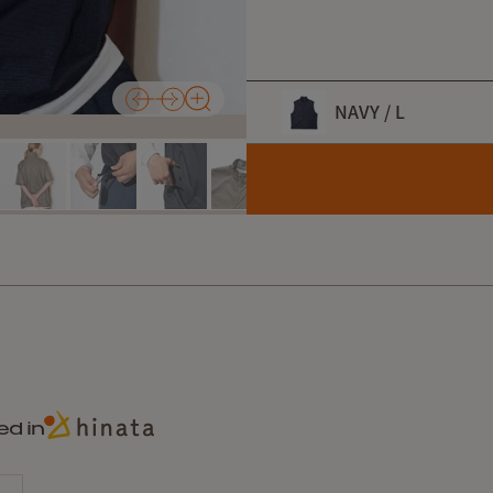
NAVY / L
カラー
NAVY / L
サイズ
L
表地には、撥水性・軽量性・
快適な着心地を実現した、
ed in
裏地には通気性に優れたメ