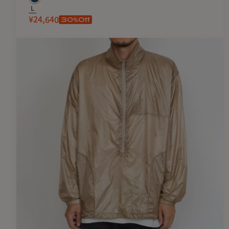
L
30
%Off
¥24,640