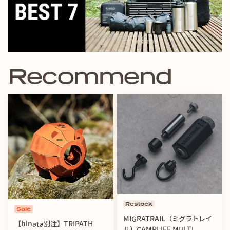
・強い衝撃を与えると、本体が変形・破損する恐れがありま
すので、ご注意ください。
・傷つきやすい素材のため、取り扱いにご注意ください。
・職人の手仕事による製造のため、加工の過程で表面に軽微
な傷がつく場合があります。
Recommend
【組立上のご注意】
・軍手など保護具を着用してください。怪我をする恐れがあ
ります。
・細かいパーツがあります。小さなお子様が飲み込まないよ
うに十分ご注意してください。
・金属を曲げる際に同じ箇所の曲げ・伸ばしを繰り返ししな
いでください。折れる恐れがあります。
・強い衝撃を与えると本体が変形・破損する恐れがあります
のでご注意ください。
・非常に傷つきやすい素材のため表面に少々のキズ等がある
場合があります。予めご了承ください。
Restock
Sale
取扱説明書（PDF形式）
MIGRATRAIL（ミグラトレイ
【hinata別注】TRIPATH
ル）CAMPLIFE MULTI