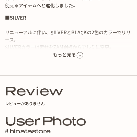
使えるアイテムへと進化しました。
■SILVER
リニューアルに伴い、SILVERとBLACKの2色のカラーでリリ
ース。
SILVERカラーは素材をZAM鋼板からアルミに変更。
この仕様素材の変更により旧型よりさらに澄んで美しいシル
もっと見る
バーカラーに。
耐食性を保ちながらも軽量で持ち運びしやすく、更にシルバ
ーの色味の美しさがアップしました。
Review
■BLACK
新カラーのBLACKは
クールなマット仕様で登場。
レビューがありません
マットならではの重厚感のある深い黒で存在感は抜群。テン
トやタープにも馴染みやすい質感で、ブラックで統一したサ
User Photo
イトにファニーな魅力のアクセントを加えます。
# hinatastore
キャンプサイトに馴染みつつも存在感を放つマットブラック