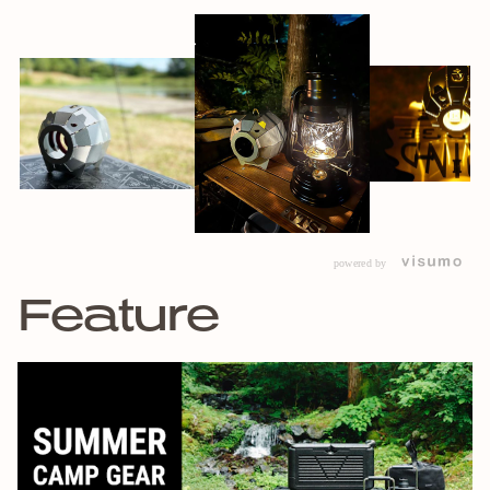
で、どんなスタイルや気分にもマッチします。
色や質感のコントラストも美しく、片方は蚊遣り、片方はラ
ンプシェードと2つ並べての使用もおすすめです。
■蚊取り線香ホルダー部分の改良
旧型から蚊取り線香ホルダー部分の取付位置を変更。
蚊取り線香が取り付けやすいのに外れにくく、よりストレス
のない仕様にアップグレードしました。
KAYARIとしての真価を発揮します。
powered by
■ランタンシェードとしての機能の追加
Feature
頭頂部に新たにフックを追加し、小型のLEDランタンを吊
り
下げられる機能を追加しました。
夏は蚊取り線香ホルダ
ーとして、秋冬はランタンシェードと
して、夏の主役から
オールシーズン活躍できるキャンプのス
タメンに。
【使用上の注意】