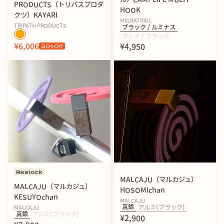
PRODUCTS（トリパスプロダ
HOOK
クツ）KAYARI
MIGRATRAIL
TRIPATH PRODUCTS
ブラック / ルミナス
【基本情報】
グレイ / ブラック
¥6,006
¥4,950
30
%Off
KAYARI -BLACK-
材 質：スチール、塗装仕上げ
サ イ ズ：150×160×115mm
重 量：約 0.3kg
KAYARI -SILVER-
材 質：アルミ
サ イ ズ：150×160×115mm
重 量：約 0.2kg
※製品改良のため、外観および仕様等を予告なく変更する場
合があります
Restock
MALCAJU（マルカジュ）
MALCAJU（マルカジュ）
関連商品：
KAYARI専用収納袋
HOSOMIchan
KESUYOchan
TRIPATH PRODUCTS KAYARI KINCHAKU
MALCAJU
真鍮
アルミ(ブラック)
MALCAJU
真鍮
アルミ(ブラック)
¥2,900
▶︎hinataメディア掲載記事