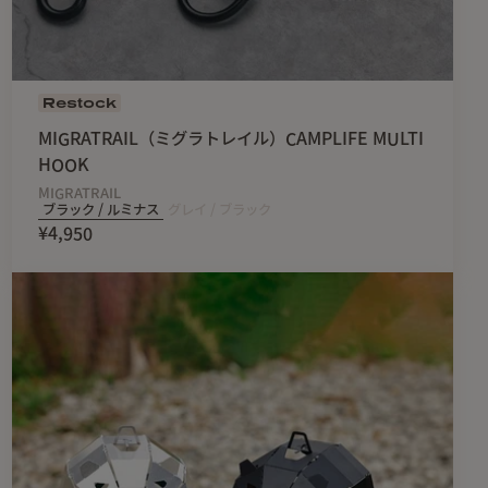
。
化し黒ずんだり青錆びが生まれたりします。経年変化として色
と思います。
入れで真鍮の輝きが戻すことも可能です。）
Restock
自身で閉め直してください。
MIGRATRAIL（ミグラトレイル）CAMPLIFE MULTI
おりません。ご自身の判断で安全面に考慮し状況に応じて灰受
HOOK
MIGRATRAIL
ブラック / ルミナス
グレイ / ブラック
¥4,950