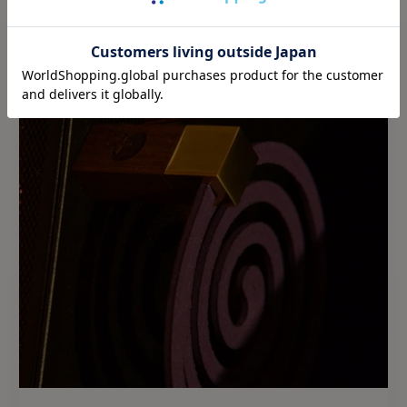
関連商品：
MAMORUkun
KESUYOchanはMAM
スメです。
※画像のように真鍮部分に
残る場合があり不良品では
【基本情報】
◾️真鍮
▪サイズ：H55mm×16mm
▪重量：55g
▪材質：walnut ウォルナッ
◾️アルミ(ブラック)