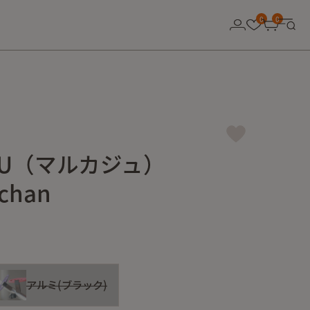
0
0
AJU（マルカジュ）
chan
アルミ(ブラック)