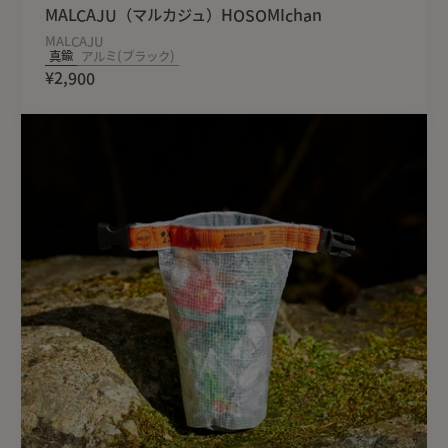
MALCAJU（マルカジュ）HOSOMIchan
MALCAJU
真鍮
アルミ(ブラック)
¥2,900
▪サイズ：H55mm×16mm
▪重量：26g
▪材質：walnut ウォルナッ
【取扱上の注意】
・蚊取り線香を消す際、し
・蚊取り線香の大きさの誤
・心臓ペースメーカー等の
下さい。
・磁石を誤って飲み込むと
んだ場合は、直ぐに医師の
・磁石を携帯電話、磁気カ
される場合があります。
・真鍮部分に稀に縦筋が入