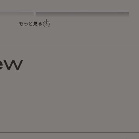
もっと見る
ew
りなどの全てのアウトドアに。
ャンプギアに磁力でどこでも付けれます。
シリーズ）など磁石の付かないものには付きません。