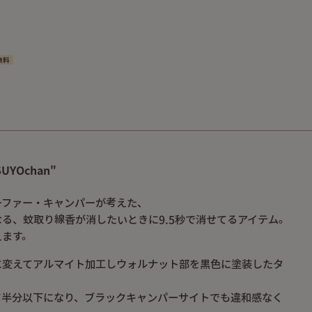
無料
YOchan"
ーファー・キャンパーが考えた、
る、蚊取り線香が消したいときに9.5秒で消せてるアイテム。
えます。
に変えてアルマイト加工しウォルナット部を黒色に塗装したタ
て半分以下になり、ブラックキャンパーサイトでも違和感なく