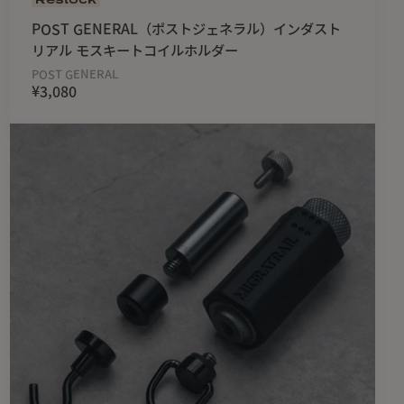
POST GENERAL（ポストジェネラル）インダスト
リアル モスキートコイルホルダー
 ×20mm
POST GENERAL
¥3,080
ト aluminum アルミ(アルマイト加工)
っかりと消えていることをご確認下さい。
差により、入れるのが固い、もしくは緩い場合があります。
体内植込型医療用電子機器を装着している場合は使用しないで
生命に関わる事故につながる可能性があります。万が一飲み込
診断を受け指示に従ってください。
ード等の磁気記憶媒体に近づけないで下さい。記憶内容が破壊
っている場合がありますが、製造工程の際、線が残る場合があ