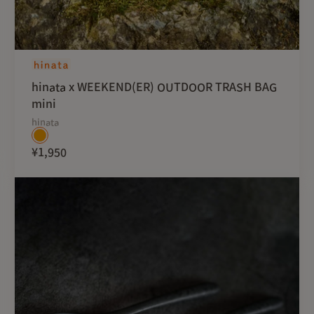
り不良品ではございません
・真鍮は空気に触れると酸
の変化を楽しんで頂ければ
（ご自身で磨きなどのお手
・ねじの緩みが出た際はご
hinata x WEEKEND(ER) OUTDOOR TRASH BAG
・本商品は灰受けがついて
mini
けをご用意してください。
hinata
¥1,950