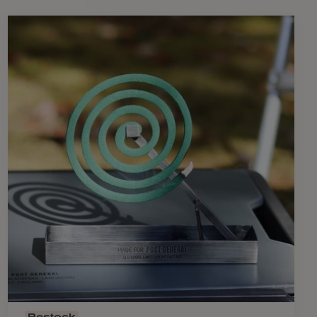
ORUkunと磁石がくっつくので、フックに引っ掛けたいときにオス
稀に縦筋が入っている場合がありますが、製造工程の際、線が
ございません
 ×20mm
トBrass 真鍮
Restock