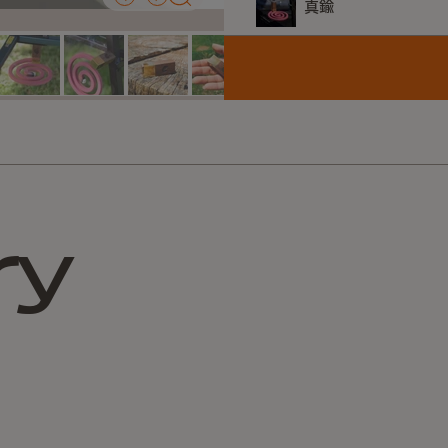
真鍮
車につける時でも磁石とウォ
直接磁石部分が当たらず車
スタイル
※使用できる蚊取り線香は
下記蚊取り線香対応確認済
真鍮
・富士錦 パワー森林香
・アース極太虫よけ線香
・金鳥の渦巻 ハエにも効く 
ry
※「KESUYOchan」
す。
商品ページ内の写真には細
考使用例としてご確認くだ