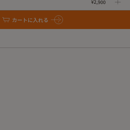
¥2,900
ルナットの締付け部に0.2mm隙間を作っている為、
に傷は付かないように設計しています。
カートに入れる
太巻き専用となります。
み
アルミ(ブラック)
太巻
に使用できる蚊取り線香は、上記の太巻き用の蚊取り線香となりま
巻き用の「
HOSOMIchan
」を使用した写真が含まれます。参
さい。