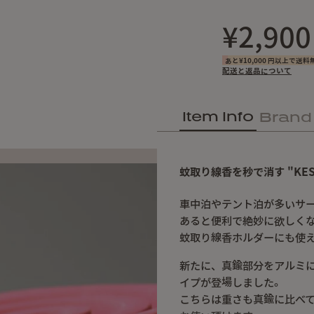
¥2,900
あと¥10,000 円以上で送料
配送と返品について
Item Info
Brand
蚊取り線香を秒で消す "KESU
車中泊やテント泊が多いサ
あると便利で絶妙に欲しくな
蚊取り線香ホルダーにも使
新たに、真鍮部分をアルミ
イプが登場しました。
こちらは重さも真鍮に比べ