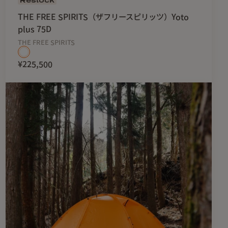
THE FREE SPIRITS（ザフリースピリッツ）Yoto
plus 75D
THE FREE SPIRITS
¥225,500