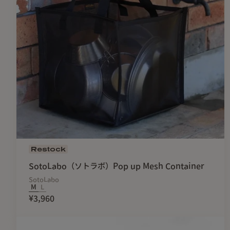
Restock
SotoLabo（ソトラボ）Pop up Mesh Container
SotoLabo
M
L
¥3,960