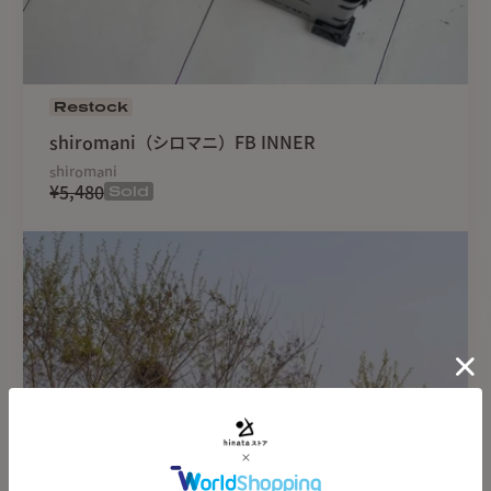
Restock
shiromani（シロマニ）FB INNER
shiromani
Sold
¥5,480