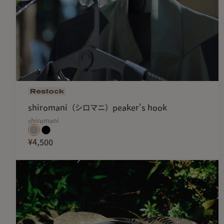
Restock
shiromani（シロマニ）peaker's hook
shiromani
¥4,500