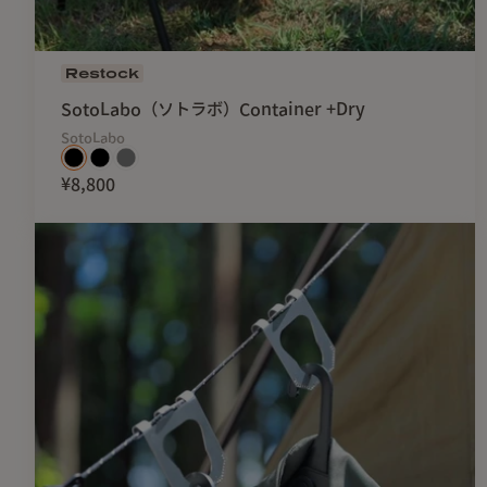
Restock
SotoLabo（ソトラボ）Container +Dry
SotoLabo
¥8,800