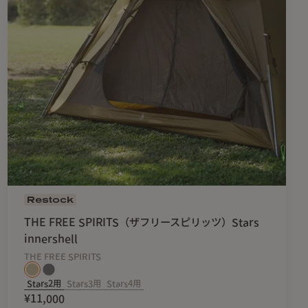
Restock
THE FREE SPIRITS（ザフリースピリッツ）Stars
innershell
THE FREE SPIRITS
Stars2用
Stars3用
Stars4用
¥11,000