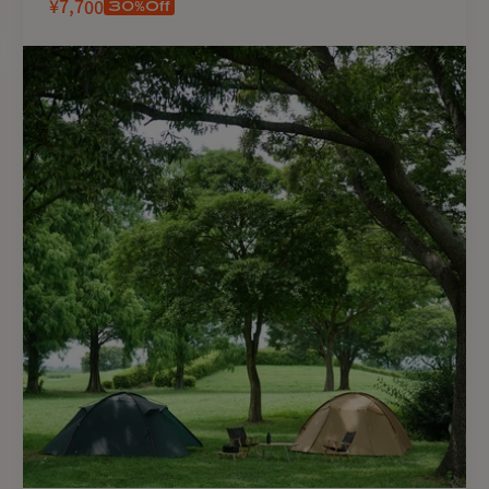
30
%Off
¥7,700