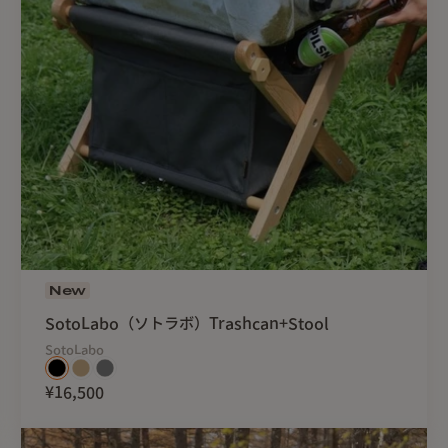
New
SotoLabo（ソトラボ）Trashcan+Stool
SotoLabo
¥16,500