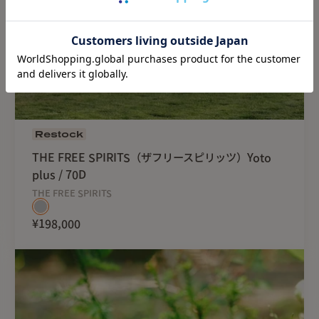
Restock
THE FREE SPIRITS（ザフリースピリッツ）Yoto
plus / 70D
THE FREE SPIRITS
¥198,000