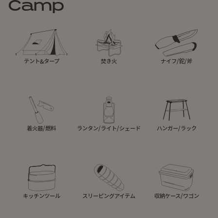
Camp
テント&タープ
焚き火
ナイフ/鉈/斧
着火器/燃料
ランタン/ライト/シェード
ハンガー/ラック
キッチンツール
スリーピングアイテム
収納ケース/ワゴン