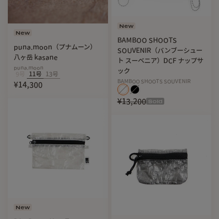
New
New
BAMBOO SHOOTS
puna.moon（プナムーン）
SOUVENIR（バンブーシュー
八ヶ岳 kasane
ト スーベニア）DCF ナップサ
puna.moon
ック
9号
11号
13号
BAMBOO SHOOTS SOUVENIR
¥14,300
¥13,200
Sold
New