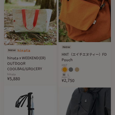
New
New
HNT（エイチエヌティー）FD
hinata x WEEKEND(ER)
Pouch
OUTDOOR
HNT
COOLBAG/GROCERY
hinata
M
L
¥5,880
¥2,750