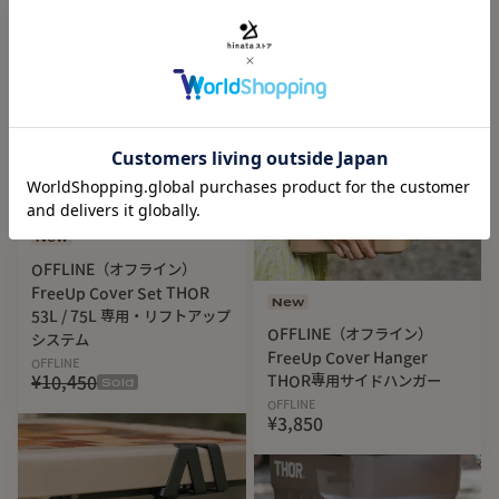
¥7,700
New
OFFLINE（オフライン）
FreeUp Cover Set THOR
New
53L / 75L 専用・リフトアップ
OFFLINE（オフライン）
システム
FreeUp Cover Hanger
OFFLINE
¥10,450
THOR專用サイドハンガー
Sold
OFFLINE
¥3,850