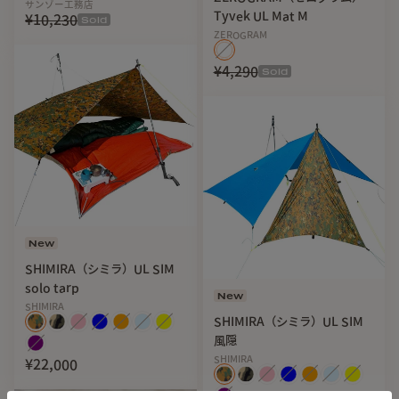
サンゾー工務店
Tyvek UL Mat M
¥10,230
Sold
ZEROGRAM
¥4,290
Sold
New
SHIMIRA（シミラ）UL SIM
solo tarp
New
SHIMIRA
SHIMIRA（シミラ）UL SIM
風隠
SHIMIRA
¥22,000