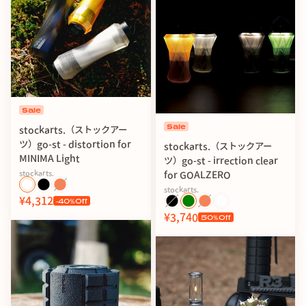
Sale
Sale
stockarts.（ストックアー
ツ）go-st - distortion for
stockarts.（ストックアー
MINIMA Light
ツ）go-st - irrection clear
stockarts.
for GOALZERO
stockarts.
¥4,312
-40
%Off
¥3,740
50
%Off