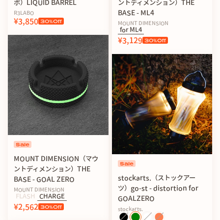
ボ）LIQUID BARREL
ントディメンション）THE
BASE - ML4
R3LABO
¥3,850
30
%Off
MOUNT DIMENSION
for ML4
¥3,129
30
%Off
Sale
MOUNT DIMENSION（マウ
Sale
ントディメンション）THE
stockarts.（ストックアー
BASE - GOAL ZERO
ツ）go-st - distortion for
MOUNT DIMENSION
FLASH
CHARGE
GOALZERO
¥2,562
30
%Off
stockarts.