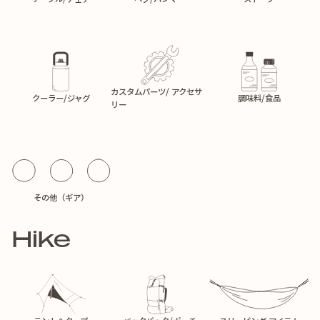
カスタムパーツ/ アクセサ
クーラー/ジャグ
調味料/食品
リー
その他（ギア）
Hike