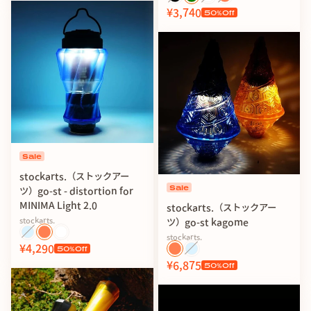
¥3,740
50
%Off
Sale
stockarts.（ストックアー
Sale
ツ）go-st - distortion for
MINIMA Light 2.0
stockarts.（ストックアー
stockarts.
ツ）go-st kagome
stockarts.
¥4,290
50
%Off
¥6,875
50
%Off