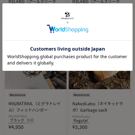
外寸：115.4mm（スタッズ除く）
R3LABO（アールスリーラ
R3LABO（アールスリーラ
ボ）ODPOT GRANADE
ボ）LIQUID BARREL
内寸：110.4mm
R3LABO
R3LABO
高さ：84mm
¥5,390
¥3,850
30
%Off
30
%Off
深さ：73mm（鉢使用時）
カラー：ブラック
素材：PLA（トウモロコシやジャガイモのデンプンを主原料
とした植物由来のプラスチック）
使用OD缶キャップ：ANCAM / ODTOP
使用ランタン：Snow Peak / リトルランプ ノクターン
【注意事項】
※素材の特性上、長時間の高温にさらされると部分的に変形
する可能性があります。高温になる一体型ガスバーナーとの
Restock
Restock
併用は避け、ランタン用としてお使いください。真夏の直射
MIGRATRAIL（ミグラトレイ
NakedLabo（ネイキッドラ
日光や、高温になる車内での保管は避けてお使いください。
ル）フィットハンガー
ボ）Garbage sack
MIGRATRAIL
NakedLabo
ブラック
真鍮
Regular
※3Dプリント特有の積層痕があります。使用に問題ない程度
¥4,950
¥3,300
の小さな突起や毛羽立ちが残る場合がございますので、あら