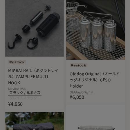
かじめご了承ください。
【R3LABOオリジナルギアについて】
R3LABOのコンセプトである『自分たちがカッコいいと思え
るプロダクトを作る』をモットーに、メンバーの共通の趣味
である園芸＆アウトドアを横断するアイテムを展開するシリ
ーズです。
Restock
Restock
MIGRATRAIL（ミグラトレイ
Olddog Original（オールド
ル）CAMPLIFE MULTI
園芸好きがつくる「ガス缶
ッグオリジナル）GESO
HOOK
Holder
カバー」が人気のワケ
MIGRATRAIL
Olddog Original
ブラック / ルミナス
¥6,050
グレイ / ブラック
¥4,950