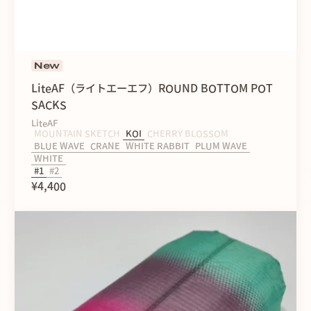
New
LiteAF（ライトエーエフ）ROUND BOTTOM POT
SACKS
LiteAF
MOUNTAIN SKETCH
KOI
CHERRY BLOSSOM
BLUE WAVE
CRANE
WHITE RABBIT
PLUM WAVE
WHITE
#1
#2
¥4,400