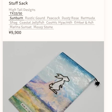
Stuff Sack
High Tail Designs
TX33/50
Sunburn
Rustic Gourd
Peacock
Dusty Rose
Bermuda
Shag
Coastal Jellyfish
Cosmic Hyacinth
Ember & Ash
Marina Sunset
Mossy Stone
¥9,900