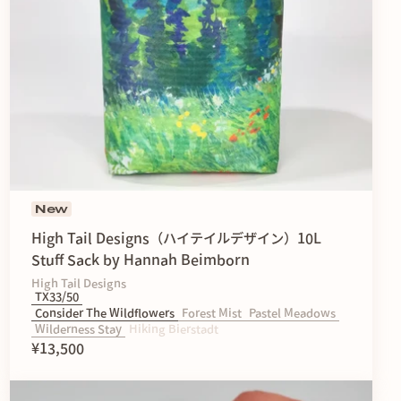
New
High Tail Designs（ハイテイルデザイン）10L
Stuff Sack by Hannah Beimborn
High Tail Designs
TX33/50
Consider The Wildflowers
Forest Mist
Pastel Meadows
Wilderness Stay
Hiking Bierstadt
¥13,500