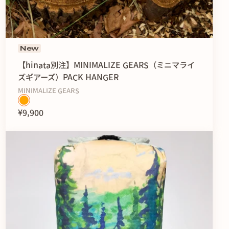
New
【hinata別注】MINIMALIZE GEARS（ミニマライ
ズギアーズ）PACK HANGER
MINIMALIZE GEARS
¥9,900