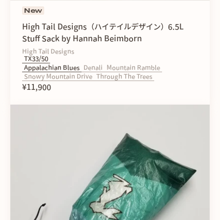
New
High Tail Designs（ハイテイルデザイン）6.5L
Stuff Sack by Hannah Beimborn
High Tail Designs
TX33/50
Appalachian Blues
Denali
Mountain Ramble
Snowy Mountain Drive
Through The Trees
¥11,900