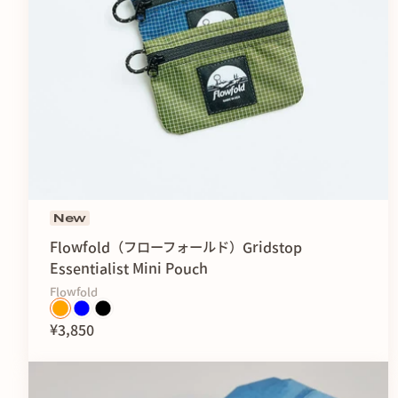
New
Flowfold（フローフォールド）Gridstop
Essentialist Mini Pouch
Flowfold
¥3,850