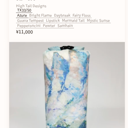
High Tail Designs
TX33/50
Azure
Bright Flame
Daybreak
Fairy Floss
Guava Tempest
Lipstick
Mermaid Tail
Mystic Sunse
Pepperoncini
Pewter
Samhain
¥11,000