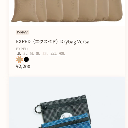
New
EXPED（エクスペド）Drybag Versa
EXPED
1L
3L
5L
8L
13L
22L
40L
¥2,200