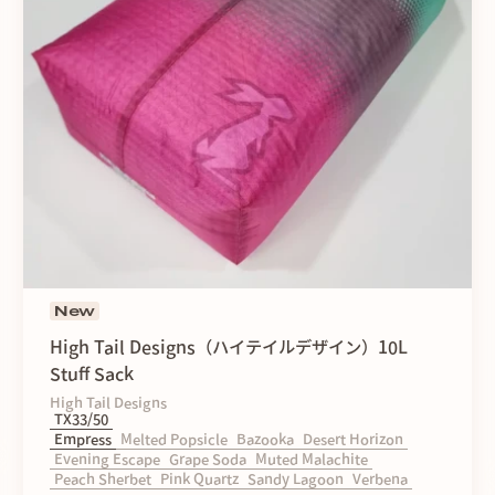
New
High Tail Designs（ハイテイルデザイン）10L
Stuff Sack
High Tail Designs
TX33/50
Empress
Melted Popsicle
Bazooka
Desert Horizon
Evening Escape
Grape Soda
Muted Malachite
Peach Sherbet
Pink Quartz
Sandy Lagoon
Verbena