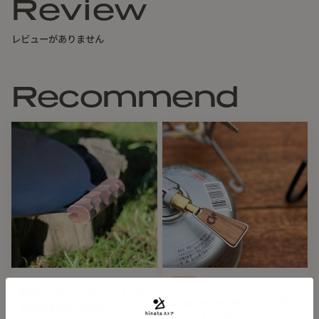
Review
ヘラ面部分：約6cm
グリップ部分：約11cm
レビューがありません
【注意点】
・
木製グリップとへらのセットです
Recommend
・グリップ部分に紐を通す穴は空いていますがレザーの紐は
付属しておりません
・あくまでもハンドメイドの為「やや傷や汚れありといった
こともありますのでご理解ください
・一つ一つ手作業で削っているため個体差があります
Sale
koto（コト）マルチグリドル
adapter works（アダプター
33cm用 鉄板 カスタムグリッ
ワークス） SOTOシングルバ