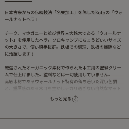
日本古来からの伝統技法「名栗加工」を施したkotoの「ウォ
ールナットヘラ」
チーク、マホガニーと並び世界三大銘木である「ウォールナ
ット」を使用したヘラ。ソロキャンプにちょうどいいサイズ
の大きさで、使い勝手抜群。鉄板での調理、鉄板の掃除など
に活躍します！
厳選されたオーガニック素材で作られた木工用の蜜蝋クリー
ムで仕上げました。塗料などは一切使用していません。
高級木材であるウォールナット特有の落ち着いた深い色調
と、重厚感のある木目を生かしテカリ過ぎない自然なマット
な感じに仕上げてあります。
もっと見る
【基本サイズ】
全長：約19cm