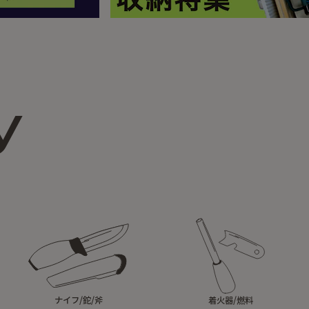
y
ナイフ/鉈/斧
着火器/燃料