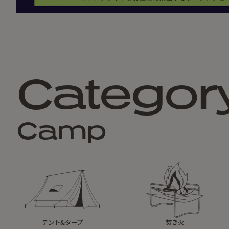
Categor
Camp
テント&タープ
焚き火