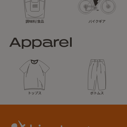
調味料/食品
バイクギア
Apparel
トップス
ボトムス