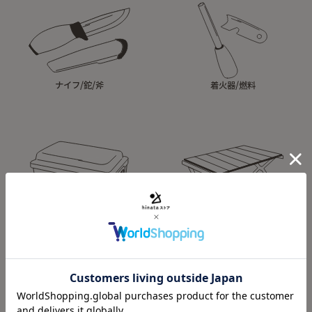
ナイフ/鉈/斧
着火器/燃料
収納ケース/ワゴン
テーブル/チェア