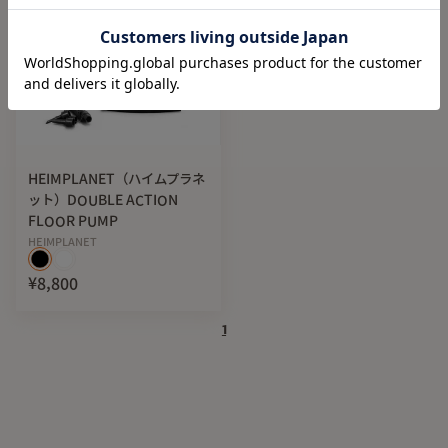
HEIMPLANET（ハイムプラネ
ット）DOUBLE ACTION
FLOOR PUMP
HEIMPLANET
¥8,800
1