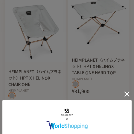
HEIMPLANET（ハイムプラネ
ット）HPT X HELINOX
HEIMPLANET（ハイムプラネ
TABLE ONE HARD TOP
ット）HPT X HELINOX
HEIMPLANET
CHAIR ONE
HEIMPLANET
¥31,900
¥25,300