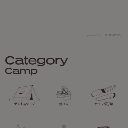
powered by
Category
Camp
テント&タープ
焚き火
ナイフ/鉈/斧