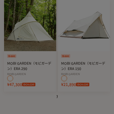
Sale
Sale
MOBI GARDEN（モビガーデ
MOBI GARDEN（モビガーデ
ン）ERA 290
ン）ERA 150
MOBI GARDEN
MOBI GARDEN
¥47,300
¥21,890
50
%Off
50
%Off
1