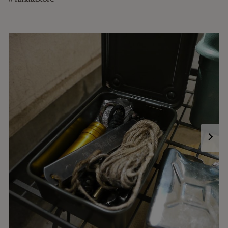
業務用品や量産品。
また古来から受け継がれる伝統工芸品なども。
それらの持つ機能性や素材感、意匠を理解し 重視しなが
らも、
そこに必要最低限のデザインをプラスする事によって、
視点を変えると それが感性をくすぐる新たなデザインに
なる。
消耗品として作られたモノにしかない、ある種「雑」で
「粗悪」なモノにだけ感じられる雑貨の本質。
量産されることなく、ひとつひとつ ヒトからヒトへ受け
継がれ、
いつからか「伝統工芸」と呼ばれるようになった雑貨。