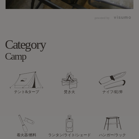
powered by
Category
Camp
テント&タープ
焚き火
ナイフ/鉈/斧
着火器/燃料
ランタン/ライト/シェード
ハンガー/ラック