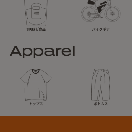
調味料/食品
バイクギア
Apparel
トップス
ボトムス