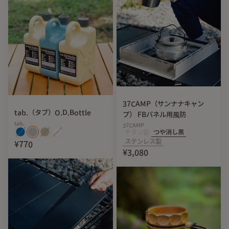
37CAMP（サンナナキャン
tab.（タブ）O.D.Bottle
プ） FBパネル用風防
tab.
37CAMP
チタン製
つや消し黒
ステンレス製
¥770
¥3,080