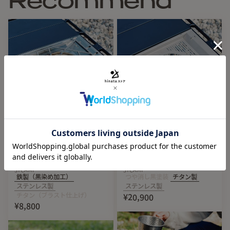
Recommend
Restock
Restock
37CAMP（サンナナキャン
37CAMP（サンナナキャン
プ） フラット五徳
プ）FBパネル
37CAMP
37CAMP
鉄製（黒染め加工）
つや消し黒塗装
チタン製
ステンレス製
ステンレス製
チタン（ブラスト仕上げ）
¥20,900
¥8,800