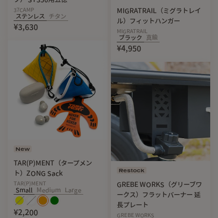
37CAMP
MIGRATRAIL（ミグラトレイ
ステンレス
チタン
ル）フィットハンガー
¥3,630
MIGRATRAIL
ブラック
真鍮
¥4,950
New
TAR(P)MENT（タープメン
Restock
ト）ZONG Sack
TAR(P)MENT
GREBE WORKS（グリーブワ
Small
Medium
Large
ークス）フラットバーナー 延
長プレート
¥2,200
GREBE WORKS