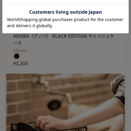
【基本情報】
材質: オーク
Restock
収納袋: ポリエステル
使用サイズ: W83xD60xH4
ANOBA（アノバ） BLACK EDITION ティッシュケ
収納サイズ: 83x26x13cm
ース
重量: 約6.8kg
ANOBA
静耐荷重: 30kg
¥3,300