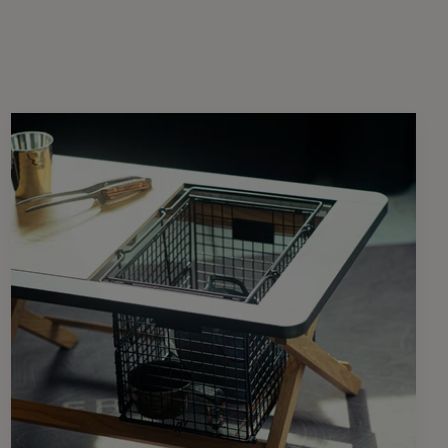
登録する
ガジンを受け取る
となったウッドテーブル。
たラインナップから
。
 EDITIONウッドラック2段/3段との相性も抜群。
ー可能です。
おりますので、木目や色合い等、製品ごとに異なります。あら