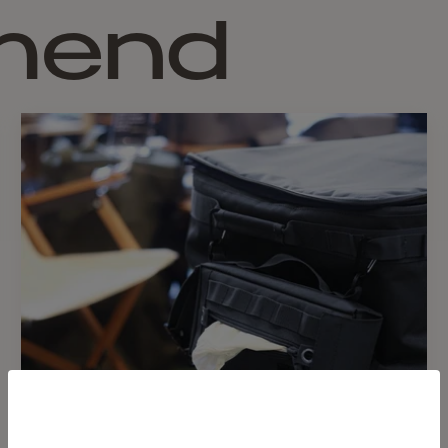
mend
メールアドレス
hinataストアからのメールマ
オートキャンプのアイコン
既存の2トーンカラーだっ
BLACK EDITIONが新登場
同時にリリースされるBLACK
収納袋付きで収納、キャリ
【注意事項】
本製品は天然木を使用して
かじめご了承ください。