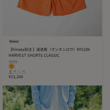
New
【hinata別注 】迷迭香（マンネンロウ）NYLON
HARVEST SHORTS CLASSIC
迷迭香
S
M
L
XL
¥13,200