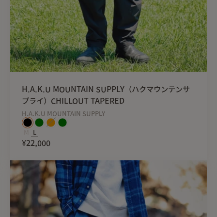
H.A.K.U MOUNTAIN SUPPLY（ハクマウンテンサ
プライ）CHILLOUT TAPERED
H.A.K.U MOUNTAIN SUPPLY
M
L
¥22,000