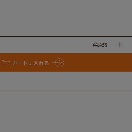
¥4,455
と裾にかけて絞り込んだ特徴的なシルエットになっています。
4
カートに入れる
03
04
05
86cm
91cm
96cm
04
05
m)
108.2cm
113.2cm
118.2cm
35.1cm
36.4cm
37.6cm
m)
25.4m
26.2cm
27cm