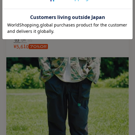
Sale
CLOTH ACROSS（クロスアクロス）JEAN
JACKET（CA2403-W）
CLOTH ACROSS
03
04
05
70
%Off
¥5,610