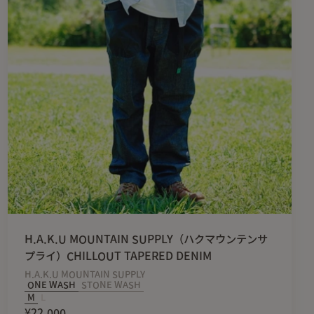
H.A.K.U MOUNTAIN SUPPLY（ハクマウンテンサ
プライ）CHILLOUT TAPERED DENIM
H.A.K.U MOUNTAIN SUPPLY
ONE WASH
STONE WASH
M
L
¥22,000