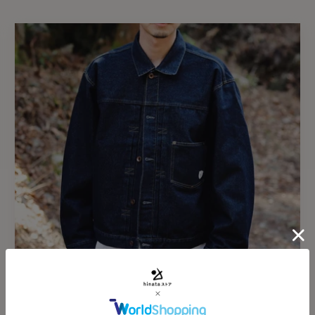
裾巾
股上
股下
帯巾
サイズガイドはこちら
MODEL(身長176cm)着用
NAVY：05
LIGHT BLUE：04