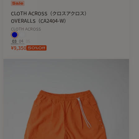
Sale
CLOTH ACROSS（クロスアクロス）
OVERALLS（CA2404-W）
CLOTH ACROSS
03
04
05
50
%Off
¥9,350