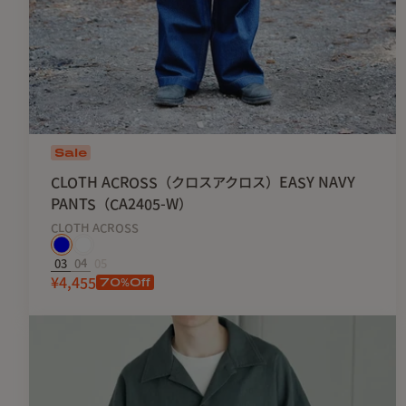
Sale
CLOTH ACROSS（クロスアクロス）EASY NAVY
PANTS（CA2405-W）
CLOTH ACROSS
03
04
05
70
%Off
¥4,455