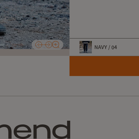
NAVY / 04
サルエルに近い深めの股上
カラー
NAVY / 0
◾️サイズ
タイプ
サイズ
ウエスト上がり
03
ヒップ(ベルト下 17c
mend
渡り巾
ひざ巾(股下 25.5c