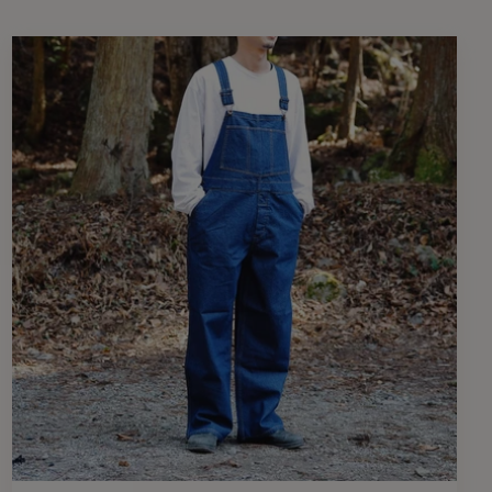
19.5m
20.3cm
21.1cm
33cm
33.5cm
34cm
68cm
70cm
70cm
4cm
4cm
4cm
サイズ