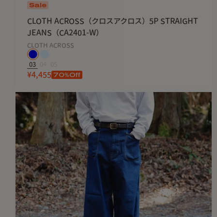
Sale
CLOTH ACROSS（クロスアクロス）5P STRAIGHT
JEANS（CA2401-W）
CLOTH ACROSS
03
04
05
70
%Off
¥4,455