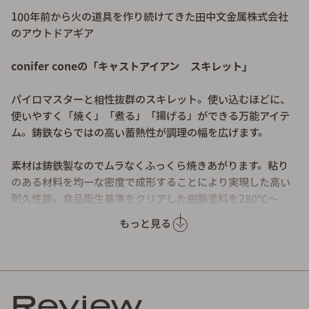
100年前から火の道具を作り続けてきた田中文金属株式会社
のアウトドアギア
conifer coneの「キャストアイアン スキレット」
パイロマスターと相性抜群のスキレット。使い込むほどに、
使いやすく「焼く」「煮る」「揚げる」ができる万能アイテ
ム。鋳鉄ならではの高い蓄熱性が調理の幅を広げます。
素材は鋳鉄製なのでムラなくふっくら焼きあがります。粘り
のある材料を均一な密度で成形することにより実現した高い
耐久性能。食品衛生基準をクリアした樹脂塗料を280℃～
300℃の高温で焼成しています。
もっと見る
昭和12年創業の大阪の老舗鋳物メーカー池永鉄工株式会社監
修のもと伝統的な日本鋳物の製法を踏襲した高品質のスキレ
ットが誕生しました。
Review