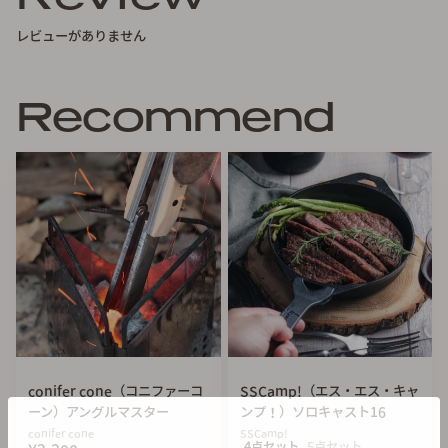
【基本情報】
サイズ：直径170×長さ253×高さ43mm
レビューがありません
重量：鋳鉄
製造国：中国
Recommend
【お手入れ方法】
鋳鉄製品はきちんとお手入れすれば、驚くほど長持ちしま
す。下の手順でお手入れをしてください。使い込めば使い込
むほどに油が馴染んで手放せない道具になります。
手順１：洗浄
使用後の水洗いをしてください。この時、油膜が剥がれてし
まうので洗剤等は使わないでください。
手順２：乾燥
スキレットを火にかけて、十分に乾かしてください。水分が
残っているとサビの原因になります。
conifer cone（コニファーコ
SSCamp!（エス・エス・キャ
ーン）アングルマスター
ンプ！）ソロキャスト16
手順３：油を塗る
conifer cone
SSCamp!
4点セット
5点セット