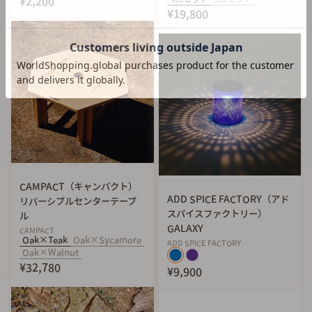
¥2,200
スキレット全体に食用油を薄く塗ってください。
¥19,800
手順４：収納
新聞紙などにくるんで収納袋に入れてください。
CAMPACT（キャンパクト）
ADD SPICE FACTORY（アド
リバーシブルセンターテーブ
スパイスファクトリー）
ル
GALAXY
CAMPACT
Oak×Teak
Oak×Sycamore
ADD SPICE FACTORY
Oak×Walnut
¥32,780
¥9,900