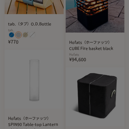
tab.（タブ）O.D.Bottle
tab.
¥770
Hofats（ホーファッツ）
CUBE Fire basket black
Hofats
¥94,600
Hofats（ホーファッツ）
SPIN90 Table-top Lantern