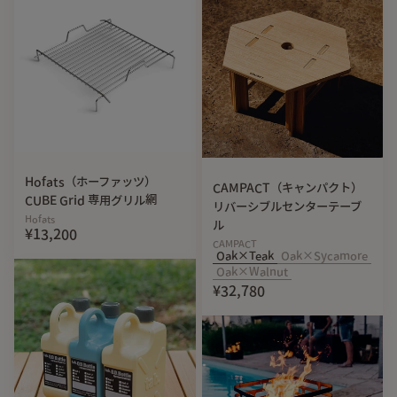
Hofats（ホーファッツ）
CAMPACT（キャンパクト）
CUBE Grid 専用グリル網
リバーシブルセンターテーブ
Hofats
ル
¥13,200
CAMPACT
Oak×Teak
Oak×Sycamore
Oak×Walnut
¥32,780