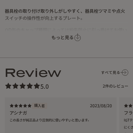
器具栓の取り付け取り外しがしやすく、器具栓ツマミや点火
スイッチの操作性が向上するプレート。
OD缶のキャップ種類によっては
紛失防止に引っ掛けてお使い
頂くことも可能です。
もっと見る
Review
すべて見る
5.0
2
件のレビュー
2023/08/20
購入者
アシナガ
フラ
この長さが純正品より圧倒的に使いやすいと思います。
IG
にく