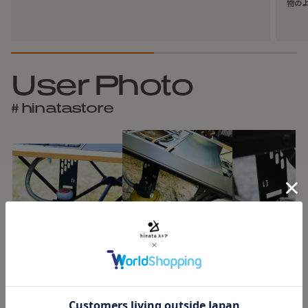
物の
User Photo
# hinatastore
【
基本情報】
素材:STEEL
塗装:耐熱塗装
マットブラック
powered by
サイズ:約60mm × 138mm