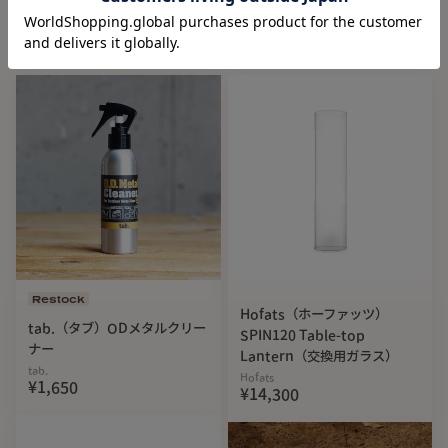
Recommend
使用例(取付穴下部使用時)
・テーブル高さ250mm
OD缶110使用可能
・テーブル高さ280mm
OD缶110.250使用可能
・テーブル高さ340mm
OD缶110.250.500使用可能
※使用可能=地面にOD缶が接触しない
※テーブル最小235mm
(取付穴上部・OD缶110使用)
【使用上の注意事項】
Restock
Hofats（ホーファッツ）
・塗装につきましては膜厚を厚く仕上げて
tab.（タブ）ODメタルクリー
SPIN120 Table-top
おりますが、硬い部分に当てるなど扱い方によっては塗装が
ナー
Lantern（交換用ガラス）
tab.
剥げる可能性があります
Hofats
¥1,650
¥14,300
・塗装面にゆず肌がみられる可能性があります
・過度な力を加えるとプレート自体が歪む可能性があります