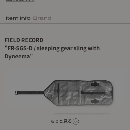
Item Info
Brand
FIELD RECORD
"FR-SGS-D / sleeping gear sling with
Dyneema"
もっと見る