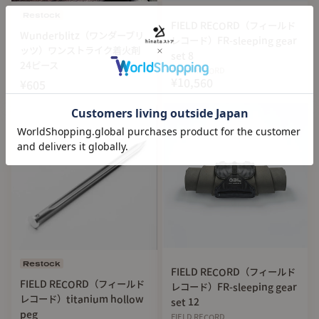
Restock
FIELD RECORD（フィールド
Wunderblitz（ワンダーブリ
レコード）FR-sleeping gear
ッツ）ワンストライク着火剤
set 8
24ピース
FIELD RECORD
¥10,560
¥605
【基本情報】
本体素材 : Dyneema® Composite Fabric
Size: 55cm x 20cm
Weight: 45g
Restock
FIELD RECORD（フィールド
FIELD RECORD（フィールド
レコード）FR-sleeping gear
レコード）titanium hollow
set 12
peg
FIELD RECORD