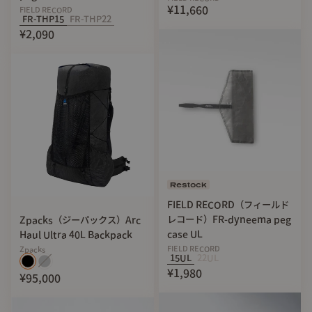
¥11,660
FIELD RECORD
FR-THP15
FR-THP22
¥2,090
Restock
FIELD RECORD（フィールド
レコード）FR-dyneema peg
Zpacks（ジーパックス）Arc
case UL
Haul Ultra 40L Backpack
FIELD RECORD
Zpacks
15UL
22UL
¥1,980
¥95,000