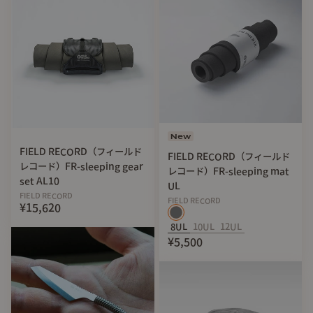
New
FIELD RECORD（フィールド
FIELD RECORD（フィールド
レコード）FR-sleeping gear
レコード）FR-sleeping mat
set AL10
UL
FIELD RECORD
FIELD RECORD
¥15,620
8UL
10UL
12UL
¥5,500