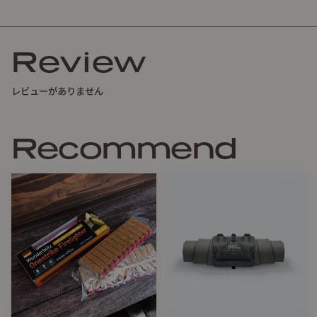
Review
ギアスリングの本体生地をDyneema、内側のメッシュを軽
量メッシュで作成した軽量ギアスリングです。
レビューがありません
FRスリーピングギアスリングはマットなどのスリーピングギ
アをコンパクトに収納できます内側にはメッシュポケット、
Recommend
表側にはファスナーポケットがあり、歯ブラシや薬、応急処
置ツールなどを収納できます。
付属のベルクロループを装着すると、ザックや自転車などへ
の脱装着が容易です。