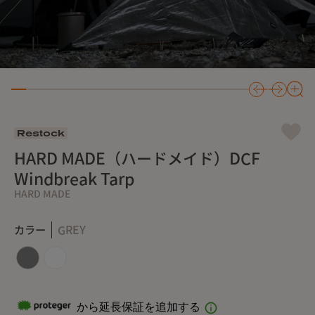
Restock
HARD MADE（ハードメイド）DCF
Windbreak Tarp
HARD MADE
カラー
GREY