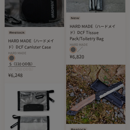
New
HARD MADE（ハードメイ
ド）DCF Tissue
Restock
Pack/Toiletry Bag
HARD MADE（ハードメイ
HARD MADE
ド）DCF Canister Case
HARD MADE
¥6,820
S（110 OD缶）
M（250 OD缶）
¥6,248
Restock