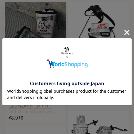
素材: DYNEEMA® Composite Fabric Cuben 1.42oz
付属品： ペグ ｘ3、アルミポールｘ1本、DCF収納スリーブｘ
1
重量: 約90g（付属品含む）
※本製品は難燃加工されておらず、焚き火など近くでの使用
は避けてください。ガスバーナーでの調理は最低15cm以上離
すことを推奨します。
※仕様は予告なく変更になる場合があります。
Restock
New
HARD MADE（ハードメイ
HARD MADE（ハードメイ
ド）DCF Cup Pack
ド）DCF Can Beer Pouch
CUPNOULTRA
HARD MADE
HARD MADE
Cup Pack本体（GREY)
¥8,910
Cup Pack本体（WHITE)
DCF Thermal Cup Cover
¥8,910