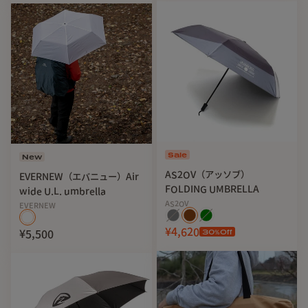
Sale
New
AS2OV（アッソブ）
EVERNEW（エバニュー）Air
FOLDING UMBRELLA
wide U.L. umbrella
AS2OV
EVERNEW
¥4,620
30
%Off
¥5,500