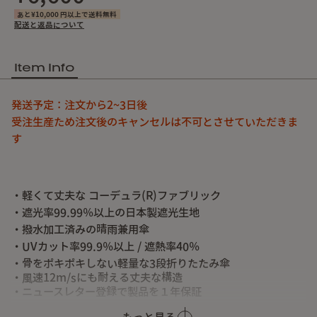
あと¥10,000 円以上で送料無料
配送と返品について
Item Info
発送予定：注文から2~3日後
受注生産ため注文後のキャンセルは不可とさせていただきま
す
・軽くて丈夫な コーデュラ(R)ファブリック
・遮光率99.99％以上の日本製遮光生地
・撥水加工済みの晴雨兼用傘
・UVカット率99.9％以上 / 遮熱率40％
・骨をポキポキしない軽量な3段折りたたみ傘
・風速12m/sにも耐える丈夫な構造
・ニュースレター登録で製品を１年保証