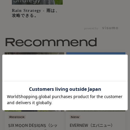
Rain Strategy - 雨は、
攻略できる。
powered by
Recommend
Restock
New
SIX MOON DESIGNS（シッ
EVERNEW（エバニュー）