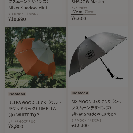
クスムーンデザインズ）
SHADOW Master
Silver Shadow Mini
EVERNEW
60cm
70cm
SIX MOON DESIGNS
¥6,600
¥10,890
Restock
Restock
SIX MOON DESIGNS（シッ
ULTRA GOOD LUCK（ウルト
クスムーンデザインズ）
ラグッドラック）UMBLLA
Silver Shadow Carbon
50+ WHITE TOP
SIX MOON DESIGNS
ULTRA GOOD LUCK
¥12,100
¥8,800