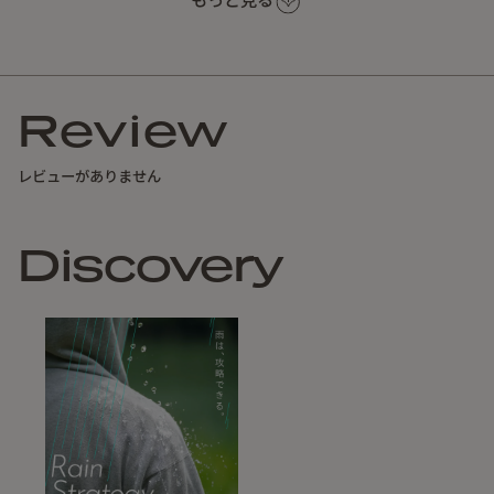
もっと見る
【基本情報】
傘生地の素材：表面ナイロン100％ / 裏面遮光フィルム
親骨サイズ：50cm / 6本骨
使用時サイズ（直径×全長）：約90×50cm
Review
収納時幅：約8cm（本体約4.5cm)
収納時全長：約25cm（本体約21.5cm)
レビューがありません
重量：約
140g
PFOA Free
Discovery
Planning and design: Japan
Fabric production: Japan
Sewing assembly: China
Lightweight anti-UV folding umbrella