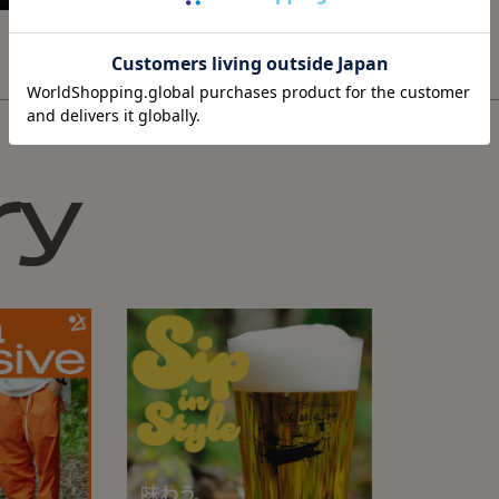
ry
◾️yokoki
縦木取りで手挽き轆轤で製作
統のすり型轆轤で生産する
んで頂けます。
【基本情報】