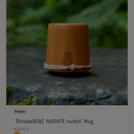
⚫︎木製品ですので、直火、
い。
⚫︎70°C以上のお湯は注
⚫︎タワシやクレンザーによ
⚫︎塗り、欠け、はげ、ひび
で、メーカーへご相談くだ
⚫︎長時間、湯水に浸してお
らかいスポンジで洗い、乾
⚫︎日光に長時間さらし続け
⚫︎漆塗りは使い始めに特有
す。
⚫︎本品は、漆そのものの特
れ」になる場合がございま
い。
⚫︎本品は、お子様が誤った
New
⚫︎ヒーター・クーラーの影
【hinata別注】NODATE rockin' Mug
NODATE