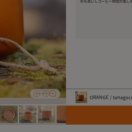
形も良いしコーヒー時間が楽し
キャンプの象徴であるテン
温かいおひさまの下で、た
「hinataから人と人と
そんな思いが込められたロ
タイルをお過ごしください
ORANGE / tanagoc
カラー
ORANGE 