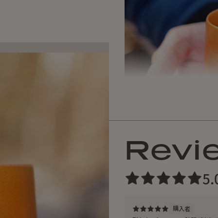
Revi
5.
ひとりでも多くの人が、「”
るhinataと、
「漆のある暮らし、遊び」
購入者
る”NODATE”のコラボレ