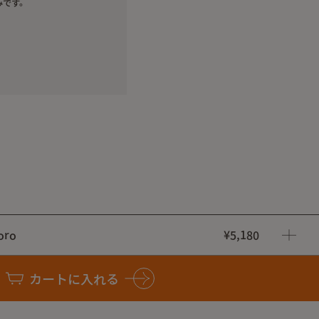
みです。
トと太陽。
くさんの人々が楽しく会話を弾ませる場所。
のつながりがどんどん広がっていきますように」。
ゴの入った限定のマグを沢山そとに持ち出して、豊なライフス
。
oro
¥5,180
/ tanagocoro
カートに入れる