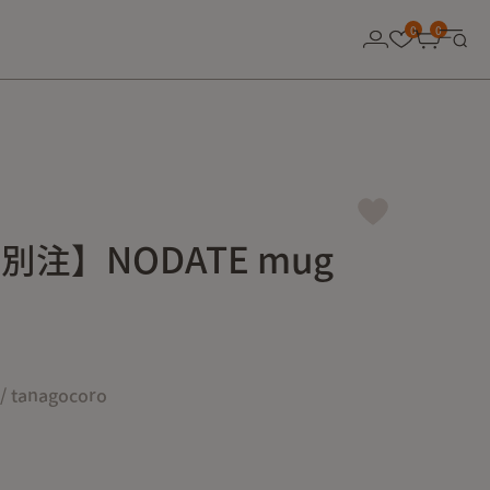
0
0
a別注】NODATE mug
/ tanagocoro