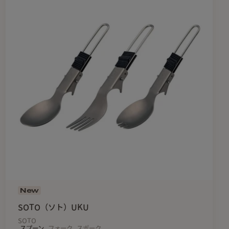
電子レンジ、オーブン、食器洗浄機等で使用しないでくださ
がないでください。亀裂が生じる場合があります。
る洗浄は、塗膜が劣化しますので、使用しないでください。
が入った場合は、使用せずに、状態によっては修理可能ですの
さい。
くと、劣化の原因となりますので避けてください。使用後は柔
いた布等で水気を拭き取ってください。
ると変色の原因となりますので、ご注意ください。
の匂いが残る場合がございますが、使用するうちに無くなりま
性から、体質によってごくまれに、皮膚の弱い部分が「漆かぶ
す。かぶれがひどくなりそうな場合は、専門医にご相談くださ
使い方をしないようにご注意ください。
New
響を受けにくい場所で保管してください。
SOTO（ソト）UKU
SOTO
スプーン
フォーク
スポーク