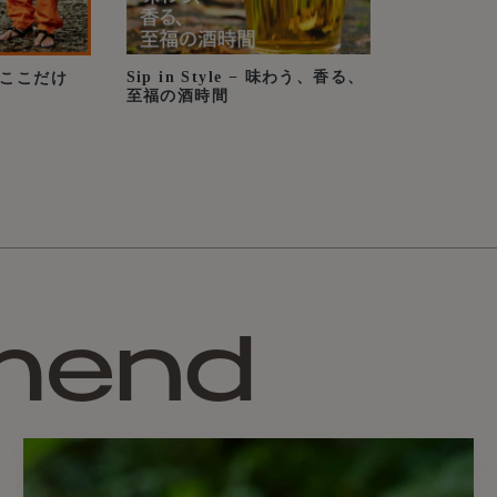
▪通常サイズ
Size/ H 75mm x 85mmφ
容量/ 240cc程度
Sip in Style − 味わう、香る、
e - ここだけ
重量/ 63g程度
至福の酒時間
▪tanagocoroサイズ
Size/ H 55mm x 56mmφ
容量/ 105cc程度
重量/ 25g程度
▪木地
桂材（横木取り/すり型轆轤
mend
▪塗
漆（拭き漆）
▪紐
エルク革
【使用上の注意】
本製品をご使用になる前に