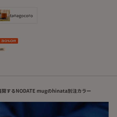
tanagocoro
30
%Off
無料
するNODATE mugのhinata別注カラー