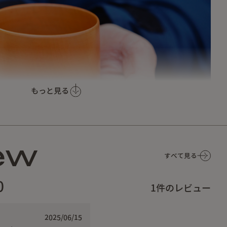
もっと見る
ew
すべて見る
0
1
件のレビュー
もっと”そとが好きになる」ために、キャンプの楽しさを広げ
をコンセプトに古来受け継がれる漆器を野遊びに向けて展開す
2025/06/15
ーションによるオリジナルマグ。