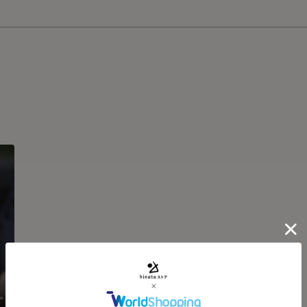
サイズ
通常
会津の伝統工芸士と若手職
げているメイドインジャパ
漆は高級品で野外での使用
り 、軽量なうえコーティン
グカップとしてうってつけ
時間がたってもあたたかい
携帯用に革ひもが下部に付
いつでもさっと取り出す事