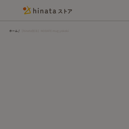
ホーム
【hinata別注】NODATE mug yokoki