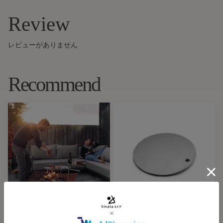
使い方ができます！
※こちらのお品はTRIPLE ファイヤーボウルの専用パーツ
Review
になります。
レビューがありません
Recommend
Hofats（ホーファッツ）
Hofats（ホーファッツ）