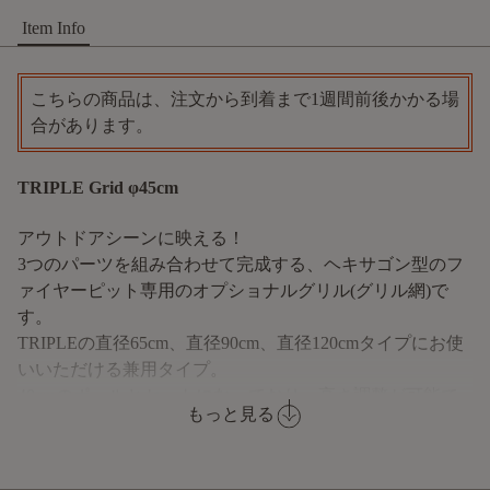
Item Info
こちらの商品は、注文から到着まで1週間前後かかる場
合があります。
TRIPLE Grid φ45cm
アウトドアシーンに映える！
3つのパーツを組み合わせて完成する、ヘキサゴン型のフ
ァイヤーピット専用のオプショナルグリル(グリル網)で
す。
TRIPLEの直径65cm、直径90cm、直径120cmタイプにお使
いいただける兼用タイプ。
40cmのポールとセットになっており、高さ調整が可能で
もっと見る
好みの高さにセットできます。
TRIPLE ファイヤーボウル本体と組み合わせて、多様なお