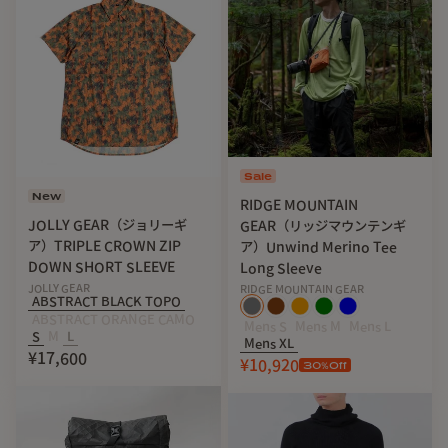
S
54.5
72/77.5
65.5
46
M
57
73/79
66
47
L
61
74/80.5
67
50
※実製品の寸法と若干異なる場合があります。
Sale
New
RIDGE MOUNTAIN
JOLLY GEAR（ジョリーギ
GEAR（リッジマウンテンギ
ア）TRIPLE CROWN ZIP
ア）Unwind Merino Tee
DOWN SHORT SLEEVE
Long Sleeve
JOLLY GEAR
RIDGE MOUNTAIN GEAR
スペック
ABSTRACT BLACK TOPO
ABSTRACT ORANGE CAMO
Mens S
Mens M
Mens L
素材
：86%ポリエステル 14%スパンデックス
S
M
L
Mens XL
¥17,600
¥10,920
30
%Off
サイズ
：S ・M ・L
カラー
：TRAIL MADNESS BROWN