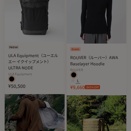
重量
：約253g（Lサイズ）
※PCモニター環境により画像の色合いが若干異なる場合がご
ざいます、ご了承ください。
New
Sale
ULA Equipment（ユーエル
ROUVER（ルーバー）AWA
エー イクイップメント）
Baselayer Hoodie
ULTRA NODE
ROUVER
ULA Equipment
M
L
¥50,500
¥9,660
30
%Off