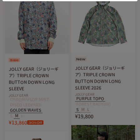
・UPF30
・重量約253g（Lサイズ）
■MATERIAL
86%ポリエステル 14%スパンデックス
New
Sale
JOLLY GEAR（ジョリーギ
JOLLY GEAR（ジョリーギ
ア）TRIPLE CROWN
ア）TRIPLE CROWN
BUTTON DOWN LONG
BUTTON DOWN LONG
SLEEVE 2026
SLEEVE
JOLLY GEAR
JOLLY GEAR
サイズ
PURPLE TOPO
CHROMAFLOR MINT
FOREST BATHING
DISCO LEOPARD
S
M
L
仕上がり寸法（平置き/cm）
GOLDEN WAVES
S
M
L
¥19,800
¥13,860
※着丈は前/後の表記です。
30
%Off
サイズ
身幅
着丈（前/後）
袖丈
肩幅