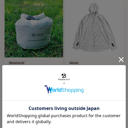
ンダウンシャツの機能性を融合させた一着
・トリプルクラウナーであるジョリー自身の経験をもとに設
計されたブランドの思想を体現するモデル
・ウエスタンシャツのエッセンスを取り入れパールスナップ
ボタンを採用
・フードは取り外し可能でシーンに応じた着こなしが可能
Restock
New
・フードにポニーテールのヘア用のベントホール付き
KIVA OUTDOORS（キバアウ
JOLLY GEAR（ジョリーギ
・速乾かつストレッチ性に優れたポリエステル素材
トドアーズ）COMPRESSION
ア）TRIPLE CROWN
DRY BAGS
BUTTON DOWN LONG
・通気性に優れ快適な着心地
SLEEVE 2026 (Front Mesh)
KIVA OUTDOORS
JOLLY GEAR
・ジッパーポケット/サムホール付き
WHITE AND BLACK TOPO
1.25L
2.5L
5L
10L
15L
S
M
L
20L
30L
・洗濯機OKのイージーケア設計
¥19,800
¥3,850
・抗菌防臭素材