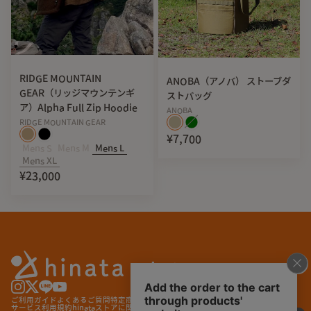
RIDGE MOUNTAIN
ANOBA（アノバ） ストーブダ
GEAR（リッジマウンテンギ
ストバッグ
ア）Alpha Full Zip Hoodie
ANOBA
RIDGE MOUNTAIN GEAR
¥7,700
Mens S
Mens M
Mens L
Mens XL
¥23,000
ご利用ガイド
よくあるご質問
特定商取引法に基づく表記
プライバシーポリシー
サービス利用規約
hinataストアに関する特約