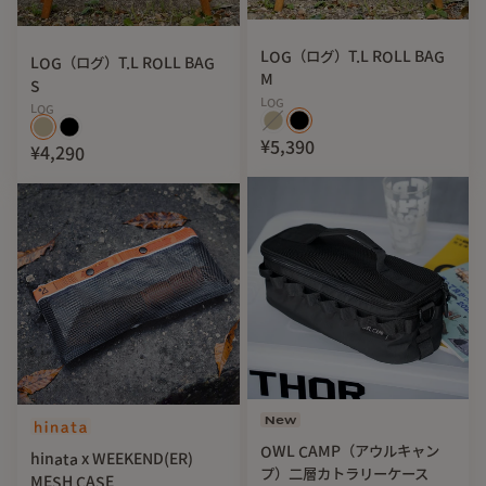
LOG（ログ）T.L ROLL BAG
LOG（ログ）T.L ROLL BAG
M
S
LOG
LOG
¥5,390
¥4,290
New
OWL CAMP（アウルキャン
hinata x WEEKEND(ER)
プ）二層カトラリーケース
MESH CASE