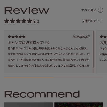
Review
すべて見る
5.0
2
件のレビュー
2025/05/07
キャンプに必ず持って行く
お風
見た目がシックでかつ使い勝手も良さそうだな〜となんとなく購入。
キャ
今ではソロキャンプや旅行には必ず持って行くようになりました。 お
る袋
風呂セットや着替えを入れたりゴミ箱代わりに使ったりテント内で使
ンパ
う細々とした物を入れるなんでもBOXにしたりと大活躍してくれてま
す。
ロールトップの開閉は中のモノの量により巻き具合を調節で
きるので、中のものが遊ばないように容量に合わせてぴった
りに収納できるのがポイントです。
Recommend
口前には別注の太めのリフレクコードつけて、面ファスナー
部分の開閉がしやすいようにアップデート。 中からモノを出
し入れする際に簡易的なハンドルとして手をひっかけられる