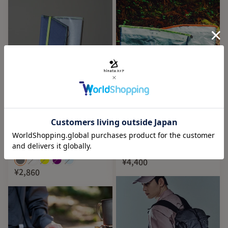
のも便利です。
Restock
BONCHI HIKERS（ボンチハ
hinata x WEEKEND(ER)
イカーズ） アウトドア文庫本
OUTDOOR TRASH BAG
カバー
hinata
BONCHI HIKERS
¥4,400
¥2,860