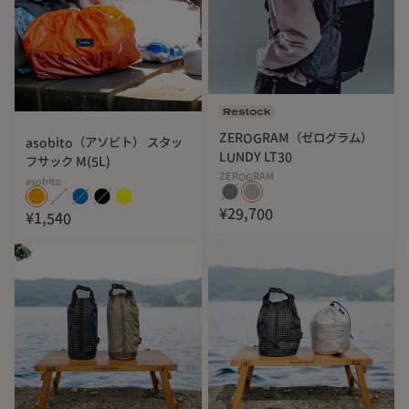
キャンプで食器類をまとめたり、サイトでの簡易なゴミ箱代
わりにも。銭湯やサウナの着替え入れにしても多少の濡れモ
ノも大丈夫ですし汚れてもサッと水拭きできます。
Restock
また、チープで粗野な素材感ですがそれがこの製品の雰囲気
ZEROGRAM（ゼログラム）
asobito（アソビト） スタッ
をあげてくれています。
LUNDY LT30
フサック M(5L)
ZEROGRAM
asobito
【基本情報】
¥29,700
¥1,540
Sサイズ
サイズ：W 220 x H 300 x D150 mm
素材：ポリエチレン
容量：4L