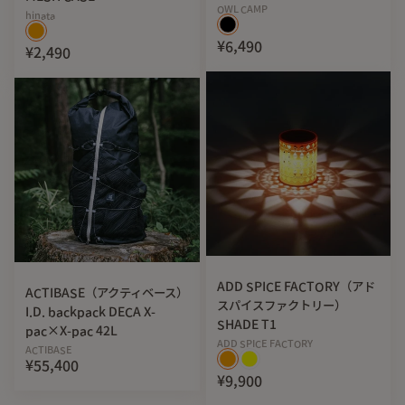
OWL CAMP
hinata
¥6,490
¥2,490
ADD SPICE FACTORY（アド
ACTIBASE（アクティベース）
スパイスファクトリー）
I.D. backpack DECA X-
SHADE T1
pac×X-pac 42L
ADD SPICE FACTORY
ACTIBASE
¥55,400
¥9,900