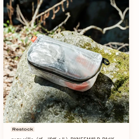
シリコングリップ＞
近い構造でも振動が手に伝わりにくいよう、握りやすく滑りに
用。
し、不意にグリップが抜けることを防ぐ。
Restock