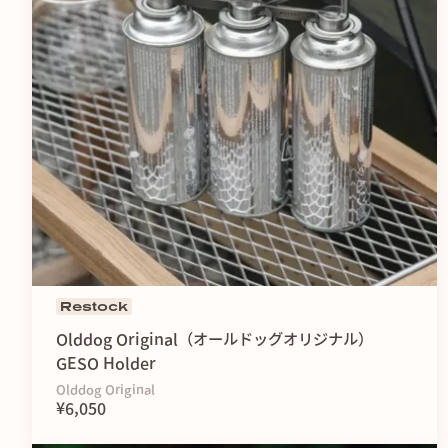
Restock
Olddog Original（オールドッグオリジナル）
GESO Holder
Olddog Original
¥6,050