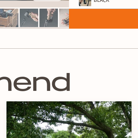
BLACK
カラー
BLACK
mend
＜快適にペグを打てる重量
ハンマーヘッドから持ち手
るクロームモリブデンとし
も重要な重量600ｇ以上を