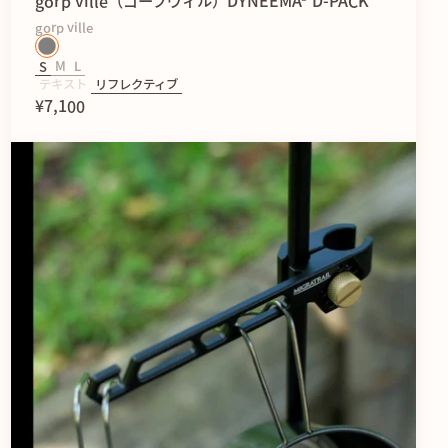
gorp ville（ゴープヴィル）DYNEEMA® D-PACK
gorp ville
S
M
L
テキスト
リフレクティブ
¥7,100