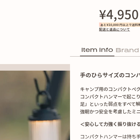
¥4,950
あと¥10,000 円以上で送料
配送と返品について
Item Info
Brand
手のひらサイズのコン
キャンプ用のコンパクトペ
コンパクトハンマーで起こ
足」といった弱点をすべて
強靭かつ安全を考慮したミ
＜安心して力強く振り抜け
コンパクトハンマーは持ち