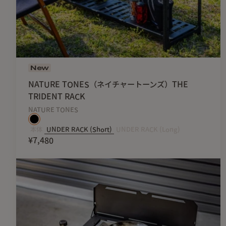
New
NATURE TONES（ネイチャートーンズ）THE
TRIDENT RACK
NATURE TONES
本体
UNDER RACK (Short)
UNDER RACK (Long)
¥7,480