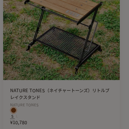
、
できます。
ーブルには
を置いて飲み物を注ぐことができます。
可能です。
広く、小物が置けます。
イドに付いているので
NATURE TONES（ネイチャートーンズ）リトルブ
レイクスタンド
NATURE TONES
S
L
¥10,780