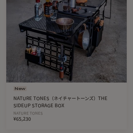
クーラーボックススタンド
ツーバーナースタンド、
ソロテーブル等として活用
天板を展開したフロントテ
クーラー内の整理やコップ
小型のジャグを置くことも
下棚があるので有効面積が
忘れがちな栓抜きが本体サ
いざという時に便利です。
New
NATURE TONES（ネイチャートーンズ）THE
SIDEUP STORAGE BOX
NATURE TONES
¥65,230