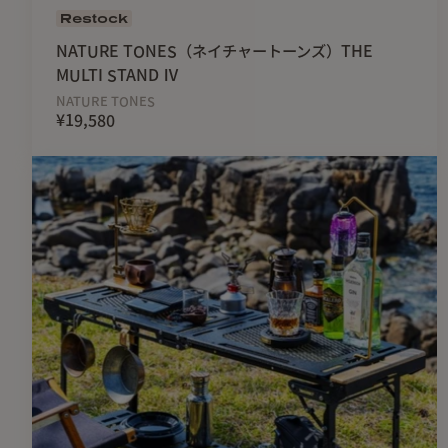
Restock
NATURE TONES（ネイチャートーンズ）THE
MULTI STAND Ⅳ
NATURE TONES
¥19,580