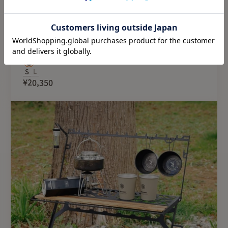
New
NATURE TONES（ネイチャートーンズ）THE
STORAGE STAND
NATURE TONES
S
L
¥20,350
※ヴィンテージ塗装のため
塗装が傷ついたり剥げるこ
ヴィンテージ特有の風合い
※十分な耐荷重テストを行