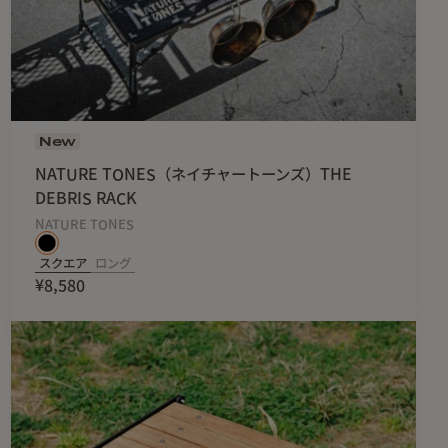
置く際には
すぎないように
㎏の物を落下させると
ます）
New
の静荷重を
NATURE TONES（ネイチャートーンズ）THE
DEBRIS RACK
りすることは
NATURE TONES
い。
スクエア
ロング
¥8,580
置ける