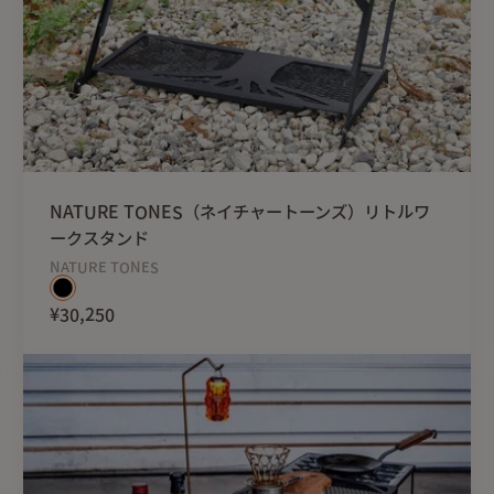
重たいクーラーボックスを
急に落としたり衝撃を与え
静かに置いて下さい。
（仮に10cmの高さから60
衝撃は400㎏以上にもなり
※クーラーボックス平面で
想定していますので、
NATURE TONES（ネイチャートーンズ）リトルワ
製品の上に乗ったり座った
ークスタンド
危険ですのでおやめくださ
NATURE TONES
¥30,250
＜製品の特徴＞
コンパクトに折りたため、
大型のクーラーボックスも
ヘビースタンド。