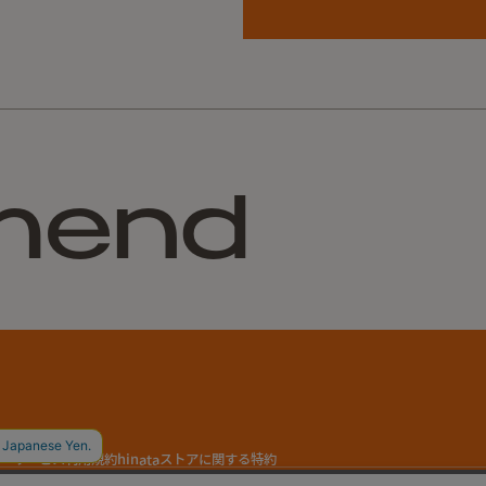
NANGA U
NANGA U
5050PET
mend
5050PET
NANGA 
NANGA 
【再入荷】TR
ー
サービス利用規約
hinataストアに関する特約