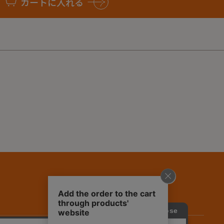
カートに入れる
DD BAG 380DX-CHARCOAL-2年保証-880d3f59-a630-492c-84b5
DD BAG 380DX-CHARCOAL-1年保証-a7df3ff6-54f8-468d-a124
 ANML COTT-L-1年保証-f1c54401-9cba-42b0-87e1-d7c3aef40
 ANML COTT-L-2年保証-fee197ea-81ec-4e4a-af62-1c725a224
レクタンギュラーパディングバッグ-BLK×KHA-1年保証-4fc9fbd7-7b3c
レクタンギュラーパディングバッグ-BLK×KHA-2年保証-f24eebfb-800c
IPATH PRODUCTS FIRE SIDE COCKPIT-1年保証-51f55070-a