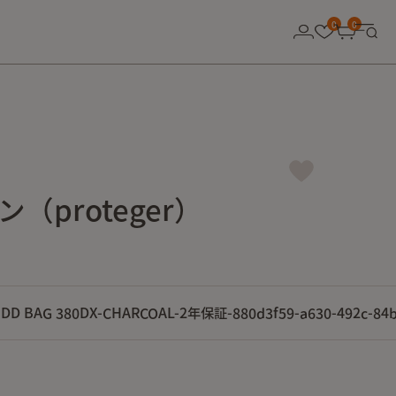
0
0
（proteger）
DD BAG 380DX-CHARCOAL-2年保証-880d3f59-a630-492c-84b5