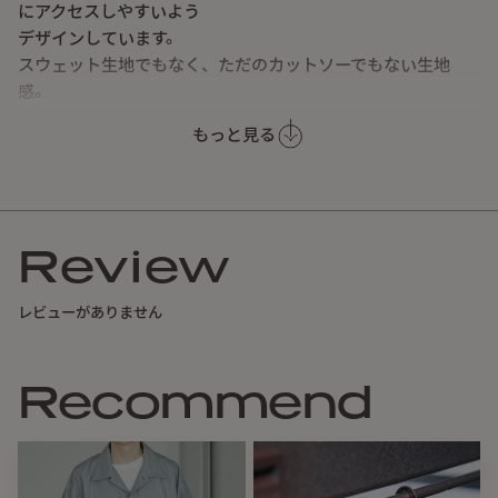
にアクセスしやすいよう
デザインしています。
スウェット生地でもなく、ただのカットソーでもない生地
感。
ヘヴィーカットソーとして、長い期間着用できるアイテムで
もっと見る
す。
■サイズ
Review
タイプ
M
L
レビューがありません
身長目安
165-175cm
175-185cm
ウエスト
76-84cm
84-94cm
Recommend
胸囲
88-96cm
96-104cm
着丈 (前/後)
66/73cm
69/76cm