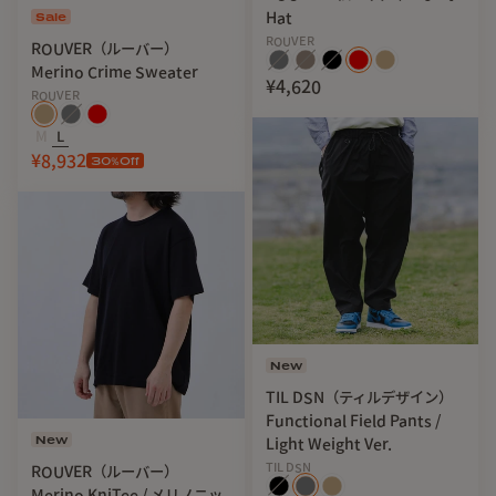
Sale
Hat
ROUVER
ROUVER（ルーバー）
Merino Crime Sweater
¥4,620
ROUVER
M
L
¥8,932
30
%Off
New
TIL DSN（ティルデザイン）
Functional Field Pants /
New
Light Weight Ver.
TIL DSN
ROUVER（ルーバー）
Merino KniTee / メリノニッ