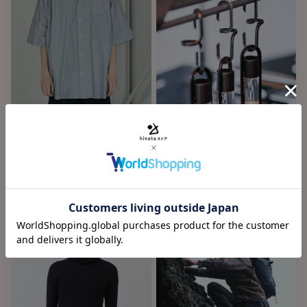
肩幅
46cm
48cm
身幅
54cm
56cm
袖丈
54cm
57cm
サイズガイドはこちら
Sale
New
Restock
※ご使用のモニター環境により、色の見え方が実物と多少異
ARMY TWILL（アーミーツイ
Olddog Original（オールド
なる場合がございます。
ル）Cotton Stripe Half
ッグオリジナル）EEL HOOK
Sleeve Shirts
Olddog Original
VINTAGE SILVER
ARMY TWILL
ORIGINAL SILVER
BLACK
¥1,650
M
¥4,125
70
%Off