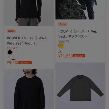
Sale
Sale
ROUVER（ルーバー）Nep
Vest / ネップベスト
ROUVER（ルーバー）AWA
ROUVER
Baselayer Hoodie
ROUVER
L
¥11,550
30
%Off
M
L
¥9,660
30
%Off