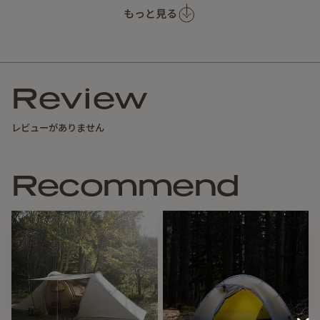
もっと見る
Review
レビューがありません
Recommend
最大4人で就寝可能な吊り下げ式のインナーテントが付属。
インナーテントを取り外して、シェルターとしても使用可
能。
【基本情報】
▪フライシート : 30D(66) リップストップナイロン両面シリ
コンコーティング (耐水圧 : 3,000mm)
▪インナーテント : 15D 透湿性リップストップナイロン /