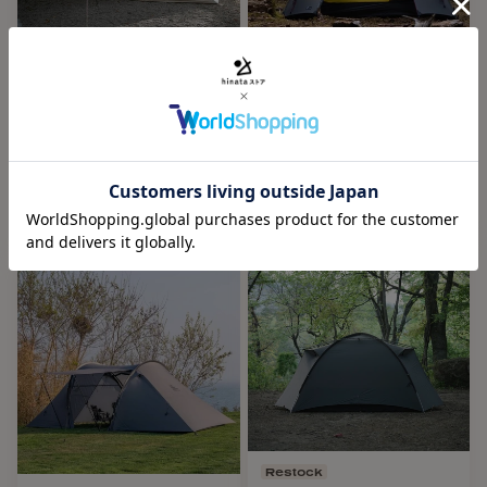
15D ナイロンメッシュ
▪バスタブフロア : 40D リップストップナイロン ポリウレタ
ンコーティング (耐水圧 : 10,000mm)
Restock
New
▪ポール : DAC フェザーライトNSL 10.25mm
THE FREE SPIRITS（ザフリ
THE FREE SPIRITS（ザフリ
▪ペグ：DACアルミペグ
ースピリッツ）Yoto plus
ースピリッツ）Solitary 4S
75D
＜重量＞
THE FREE SPIRITS
THE FREE SPIRITS
¥59,950
フライシート：2,300g
¥225,500
インナーテント：1,300g
ポール：1,120g
ペグ：360g
＜サイズ＞
フライシート：幅370cm × 奥行230cm × 高さ140cm
インナーテント：幅325cm × 奥行200cm × 高さ120cm
パッケージ：60cm × 26cm
＜内容物＞
Restock