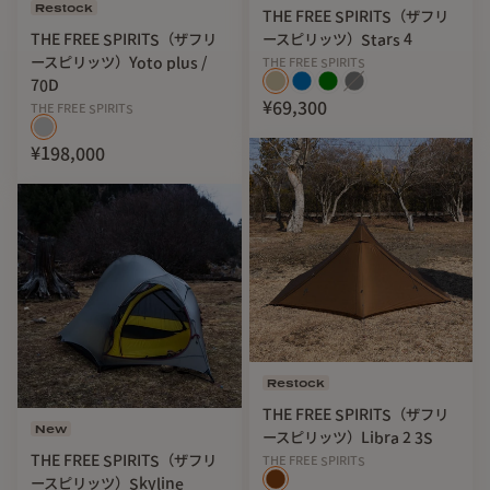
Restock
フライシート、インナーテント、本体収納ケース、ポール
THE FREE SPIRITS（ザフリ
THE FREE SPIRITS（ザフリ
ースピリッツ）Stars 4
×4、ペグ×18、リペア生地、リペアポール、ポールケー
ースピリッツ）Yoto plus /
THE FREE SPIRITS
ス、ペグケース
70D
¥69,300
THE FREE SPIRITS
ガイライン取付済み
¥198,000
※仕様は予告なく変更になる場合があります。
Restock
THE FREE SPIRITS（ザフリ
New
ースピリッツ）Libra 2 3S
THE FREE SPIRITS（ザフリ
THE FREE SPIRITS
ースピリッツ）Skyline