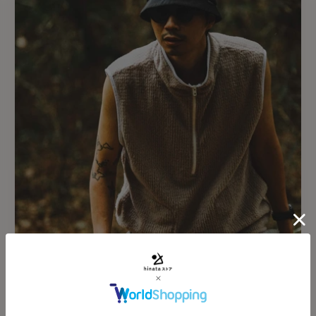
そのまま1枚で着るもよし
レ Dot Air®︎を使用
シンプルなボックスシルエ
New
ので普段から街で過ごして
ULTRA GOOD LUCK（ウルトラグッドラック）