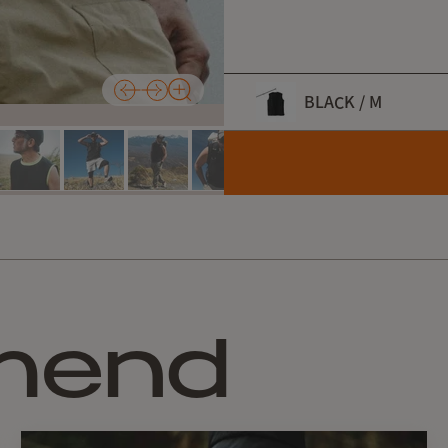
BLACK / M
カラー
BLACK /
サイズ
S
mend