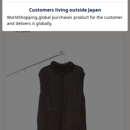
また、首や脇周りはあえて
ALPHA 140 HALF ZIP VEST
と思います。
ULTRA GOOD LUCK
アウトドアではもちろんで
S
M
L
XL
すすめです。
¥17,600
FEATURE