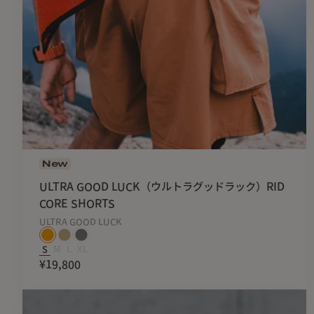
New
ULTRA GOOD LUCK（ウルトラグッドラック）RID
CORE SHORTS
ULTRA GOOD LUCK
S
M
L
XL
¥19,800