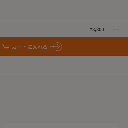
¥8,800
 M
カートに入れる
M
L
XL