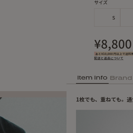
サイズ
S
¥8,800
あと¥10,000 円以上で送料
配送と返品について
Item Info
Brand
1枚でも、重ねても。