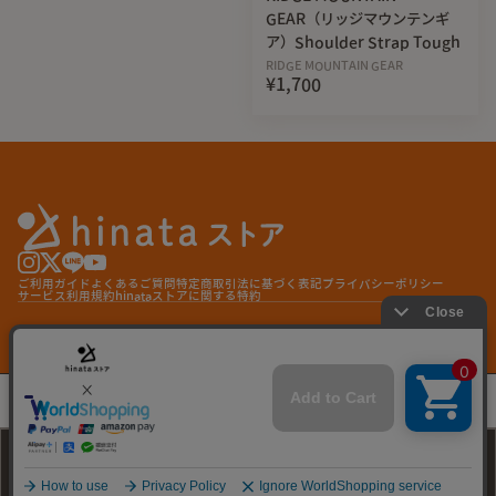
GEAR（リッジマウンテンギ
ア）Shoulder Strap Tough
RIDGE MOUNTAIN GEAR
¥1,700
ツバキ油を配合した特殊加工で手ざわりも良く、ふんわりと
ご利用ガイド
よくあるご質問
特定商取引法に基づく表記
プライバシーポリシー
サービス利用規約
hinataストアに関する特約
柔らかな仕上がりです
© hinata store
【基本情報】
【再入荷】ULTRA GOOD LUCK（ウルトラグ
¥3,960
ッドラック）旅のてぬぐい / 葉
サイズ；約 31 × 110cm
素材；綿 50%・バンブーレーヨン50%
再入荷通知を受け取る
生産地；日本（ Made In Japan ）
再入荷通知を受け取る