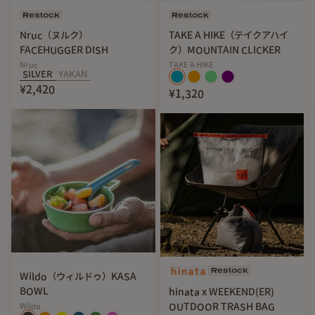
ヨコ糸に吸水・速乾に優れたバンブーレーヨン糸を、
Restock
Restock
タテ糸には通常の手ぬぐいに使用される綿100％の糸を使用
Nruc（ヌルク）
TAKE A HIKE（テイクアハイ
していてストレッチ性もあり、
FACEHUGGER DISH
ク）MOUNTAIN CLICKER
柔らかな肌触りが使い心地良い１枚に仕上がっています。
Nruc
TAKE A HIKE
SILVER
YAKAN
生地の端部はオーバーロック仕上げが施されているため
¥2,420
¥1,320
一般的なてぬぐいに見られるほつれも少なく、
使う上でのちょっとしたストレスが軽減されるというのも嬉
しいポイントです。
Restock
Wildo（ウィルドゥ）KASA
BOWL
hinata x WEEKEND(ER)
OUTDOOR TRASH BAG
Wildo