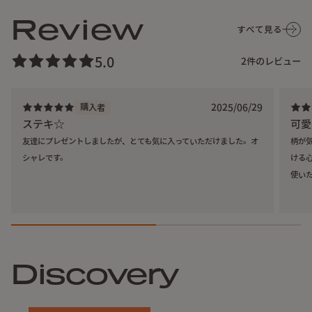
Review
すべて見る
5.0
2
件のレビュー
2025/06/29
購入者
ステキ☆
可愛
友達にプレゼントしましたが、とても気に入っていただけました。オ
柄が
シャレです。
ける
使い
Discovery