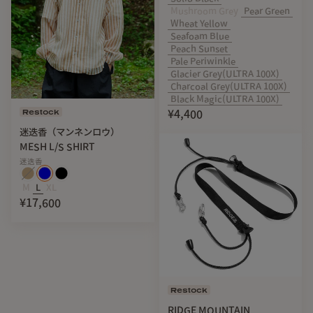
Mushroom Grey
Pear Green
Wheat Yellow
Seafoam Blue
Peach Sunset
Pale Periwinkle
Glacier Grey(ULTRA 100X)
Charcoal Grey(ULTRA 100X)
Black Magic(ULTRA 100X)
Restock
¥4,400
迷迭香（マンネンロウ）
MESH L/S SHIRT
品質も安心のCHAORAS製 | MADE IN JAPAN
迷迭香
M
L
XL
¥17,600
Restock
RIDGE MOUNTAIN