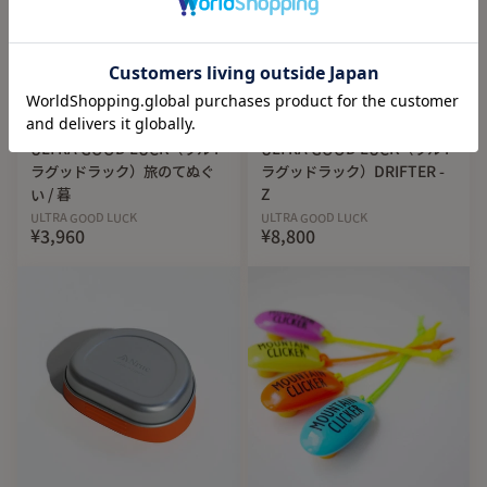
カラーリングとしました。
首に巻いた時やほっかむりをした時にも、柄がしっかりと現
れるのでどんな時でもアクセントになります。
Restock
Restock
「UGLタイベックシート / はらはら」をデザインした時か
ULTRA GOOD LUCK（ウルト
ULTRA GOOD LUCK（ウルト
ら、実は悩んでいたんです。
ラグッドラック）旅のてぬぐ
ラグッドラック）DRIFTER -
（これ、絶対旅のてぬぐいにも合うよな・・・）と。
い / 暮
Z
ULTRA GOOD LUCK
ULTRA GOOD LUCK
¥3,960
¥8,800
ようやく実現することができて僕はとっても嬉しいのです。
登山やハイキング、ピクニックやキャンプはもちろん
お台所やビジネス街でも使いやすいシンプルなデザインとな
っています。
＊実物の色はお使いのディスプレイ上の色味と異なる可能性
があります、ご了承ください。
【機能】