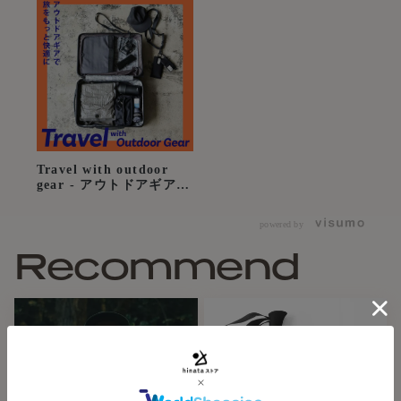
【デザイン】
品質確かなCHAORASの「スポーツてぬぐい」にULTRA
GOOD LUCK独自のデザインを施しました。
「葉 / よう」
気づいた方もおられるでしょう。
「この柄はどこかで見たことがある・・・」と。
Travel with outdoor
gear - アウトドアギアで
旅をもっと快適に
この柄は「
UGLタイベックシート / はらはら
」の柄をてぬぐ
powered by
いに落とし込んでいます。
Recommend
はらはら同様に、花びらや葉っぱが舞う様子をイメージし
「葉」と名付けました。
色のトーンはUGLでもお馴染みのブラック＆ベージュで落ち
着きのあるデザインとし、
カラフルなウェアにもモノトーンなウェアにも合わせやすい