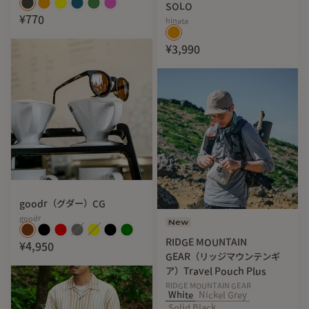
SOLO
¥770
hinata
¥3,990
goodr（グダー）CG
goodr
New
RIDGE MOUNTAIN
¥4,950
GEAR（リッジマウンテンギ
ア）Travel Pouch Plus
RIDGE MOUNTAIN GEAR
White
Nickel Grey
Solid Black