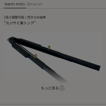
Item Info
Brand
2長さ調整可能！焚き火の相棒
"火バサミ兼トング"
もっと見る