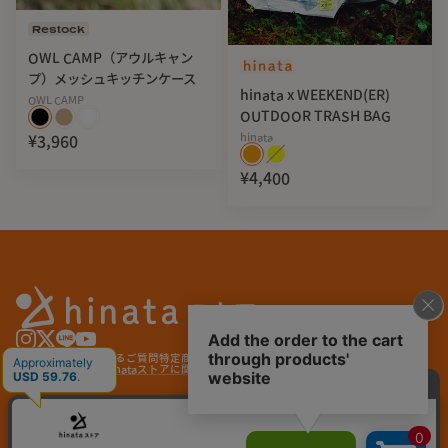
Restock
OWL CAMP（アウルキャン
プ）メッシュキッチンケース
hinata x WEEKEND(ER)
OWL CAMP
OUTDOOR TRASH BAG
hinata
¥3,960
¥4,400
ハンドルをアルマイト処理を施したアルミ素材により丈夫で
軽量。スリットを入れることによりホール
ド感をUP。
日本人の手に合った厚さと形状でしっかりと握れる。
４.絶妙な重厚感と挟む力
ご利用ガイド
よくあるご質問
特定商取引法に基づく表記
プライバシーポリシー
サービス利用規約
hinataストアに関する特約
本体の重さは約370gで人が心地良く扱いやすい重さを実現。
トングの開閉の強さは強すぎず弱すぎず、力を入れなくても
© hinata store
しっかりと薪を掴める。