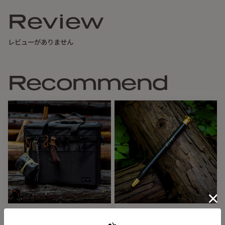
Review
焚き火をする上で欠かすことのできない火バサミ。
絶対に必要だからこそ、機能的で使い易く、そして格好良い
レビューがありません
ものが良いですよね。
この「火バサミ兼トング」は、きっと
皆さんの素晴らしい相棒になってくれることでしょう。
Recommend
▼製品内容
１. 初心者からベテランまで自在に扱える形状
Restock
ZEN Camps（ゼンキャンプ