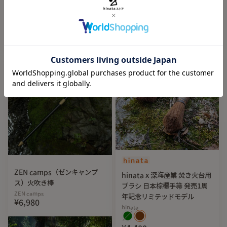
ZEN Camps（ゼンキャンプ
ス）ソフトコンテナ
ス）伸縮式 火吹き棒
ZEN camps
ZEN camps
¥2,680
¥5,780
V字型で握り易く、自分の手の感覚のままに扱うことができ
る。
先端の歯は小さいものを掴むために隙間を極力無くし、かつ
大きな薪もつかめるしっかりとした形状
。
細枝・食品・ゴミ
など簡単に掴むことができる。
ZEN camps（ゼンキャンプ
hinata x 深海産業 焚き火台用
ス）火吹き棒
ブラシ 日本棕櫚手箒 発売1周
ZEN camps
年記念リミテッドモデル
¥6,980
hinata