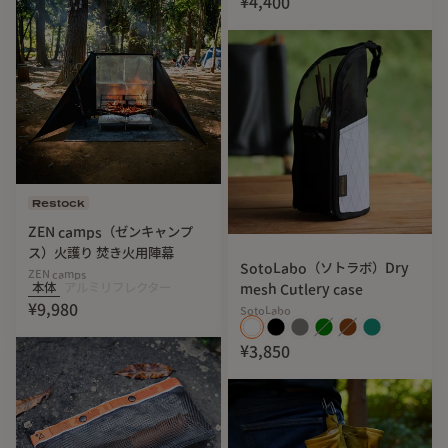
¥4,400
２.用途に合わせた長さに調整が可能
Restock
ZEN camps（ゼンキャンプ
ス）火護り 焚き火用陣幕
SotoLabo（ソトラボ）Dry
ZEN camps
本体
アルミリフレクター
mesh Cutlery case
¥9,980
SotoLabo
¥3,850
真鍮のネジにより先端の長さを調整。