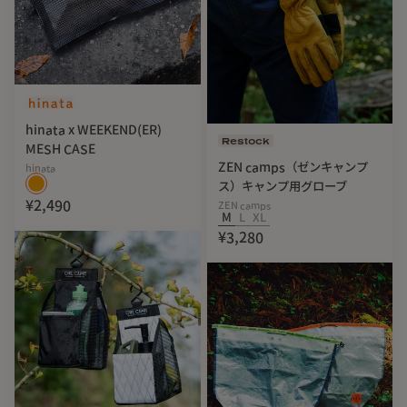
(収縮時： 26cm / 伸ばせる長さ：15.5cm)
適度な長さに調整後トングとしても使用可能。
hinata x WEEKEND(ER)
Restock
MESH CASE
ZEN camps（ゼンキャンプ
hinata
ス）キャンプ用グローブ
¥2,490
ZEN camps
M
L
XL
¥3,280
３.ハンドル部のホールド感