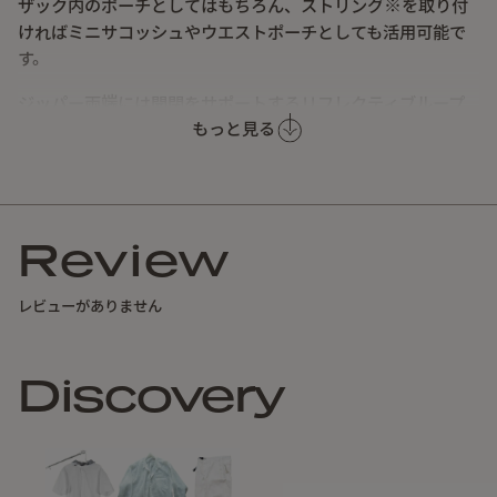
ザック内のポーチとしてはもちろん、ストリング※を取り付
ければミニサコッシュやウエストポーチとしても活用可能で
す。
ジッパー両端には開閉をサポートするリフレクティブループ
もっと見る
を配置し、夜間の視認性に配慮。
止水ジッパーで多少の雨にも安心です。
ハイク中の行動からテント場での持ち出し、日常まで幅広く
活躍します。
Review
※専用サコッシュストリング（重量12g／ゴムストリングで
長さ調整可）は別売となります。
レビューがありません
Discovery