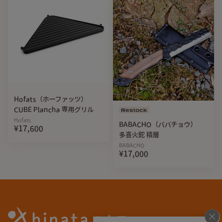
片方はZEROGRAMロゴ入りウエイビングループです。
Hofats（ホーファッツ）
CUBE Plancha 専用グリル
Restock
Hofats
BABACHO（ババチョウ）
¥17,600
多喜火鉈 積層
BABACHO
¥17,000
整理・収納のしやすさ
広めのマチ・3つに仕切るストレッチメッシュが整理・収納を