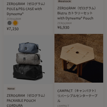
Restock
ZEROGRAM（ゼログラム）
ZEROGRAM（ゼログラム）
POLE＆PEG CASE with
Bistro カトラリーセット
Dyneema®
with Dyneema® Pouch
ZEROGRAM
ZEROGRAM
¥6,930
¥7,150
止水ジッパーで防水性を強化
YKK社の止水ジッパーで、外部からの湿気や水の侵入を防ぎ
ます。
（完全防水ではありません）
New
CAMPACT（キャンパクト）
ZEROGRAM（ゼログラム）
リバーシブルセンターテーブ
PACKABLE POUCH
ル
CORDURA
CAMPACT