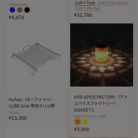
Oak×Teak
Oak×Sycamore
ZEROGRAM
Oak×Walnut
¥32,780
¥4,070
ADD SPICE FACTORY（アド
Hofats（ホーファッツ）
スパイスファクトリー）
CUBE Grid 専用グリル網
機能性ループ
SHADE T1
Hofats
ADD SPICE FACTORY
¥13,200
ジッパー両サイドには開け閉めをサポートするループがあ
¥9,900
り、片方は夜間視認性を考慮しリフレクティブループで、もう