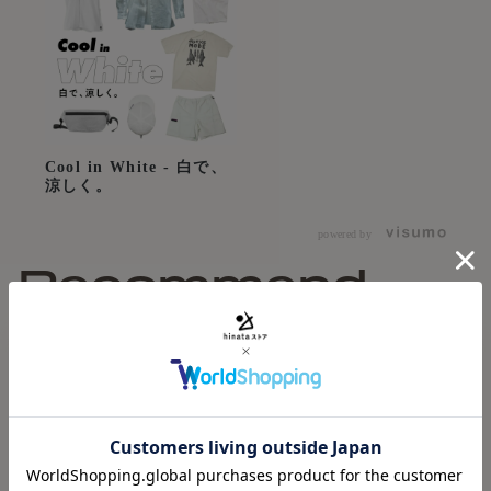
◾️Mサイズ
容量約1.2L。
Cool in White - 白で、
行動食や携帯電話、ファーストエイドからグローブなど濡れ
涼しく。
た小物などに、丁度よいサイズです。
powered by
◾️Lサイズ
Recommend
容量約2.3L。
ガジェットやインナー、エマージェンシーキットなどの整理
からレインウェアなど濡れたものまで入れられます。