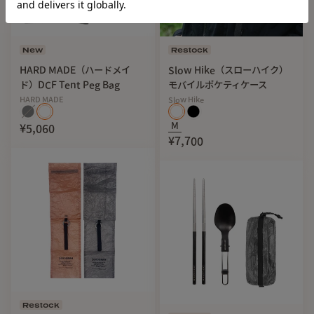
New
Restock
HARD MADE（ハードメイ
Slow Hike（スローハイク）
ド）DCF Tent Peg Bag
モバイルポケティケース
HARD MADE
Slow Hike
M
¥5,060
¥7,700
Dyneema® 素材
99g/sqmのDyneema® Composite Fabricを仕様。超軽量
かつ高強度で、水や汚れに強い素材です。
Restock