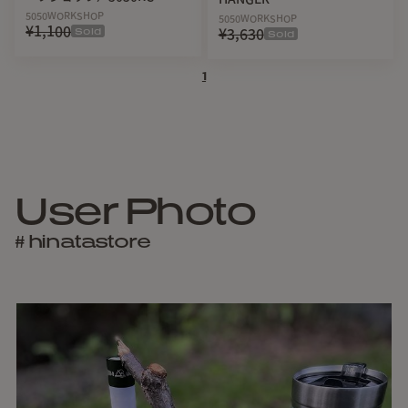
5050WORKSHOP
5050WORKSHOP
¥1,100
Sold
¥3,630
Sold
1
User Photo
# hinatastore