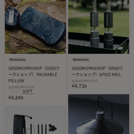
Restock
Restock
5050WORKSHOP（5050ワ
5050WORKSHOP（5050ワ
ークショップ） PACKABLE
ークショップ）SPICE MILL
PILLOW
5050WORKSHOP
¥4,730
5050WORKSHOP
HARD
SOFT
¥4,840