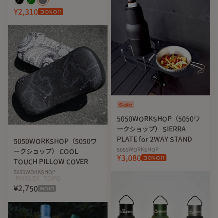
¥2,310
30
%Off
Sale
5050WORKSHOP（5050ワ
ークショップ） SIERRA
PLATE for 2WAY STAND
5050WORKSHOP（5050ワ
5050WORKSHOP
ークショップ） COOL
¥3,080
30
%Off
TOUCH PILLOW COVER
5050WORKSHOP
PAISLEY
TOPO
¥2,750
Sold