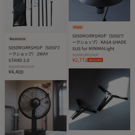
Sale
5050WORKSHOP（5050ワ
Restock
ークショップ） KASA SHADE
5050WORKSHOP（5050ワ
SUS for MINIMALight
ークショップ） 2WAY
5050WORKSHOP
¥2,772
STAND 2.0
30
%Off
5050WORKSHOP
¥4,400