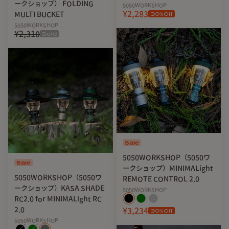
ークショップ） FOLDING
5050WORKSHOP
¥2,283
MULTI BUCKET
30
%Off
5050WORKSHOP
¥2,310
Sold
Sale
5050WORKSHOP（5050ワ
Sale
ークショップ）MINIMALight
5050WORKSHOP（5050ワ
REMOTE CONTROL 2.0
ークショップ）KASA SHADE
5050WORKSHOP
RC2.0 for MINIMALight RC
2.0
¥3,234
30
%Off
5050WORKSHOP