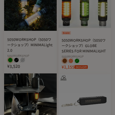
Sale
5050WORKSHOP（5050ワ
5050WORKSHOP（5050ワ
ークショップ）MINIMALight
ークショップ）GLOBE
2.0
SERIES FOR MINIMALIGHT
5050WORKSHOP
5050WORKSHOP
¥3,520
¥1,155
30
%Off