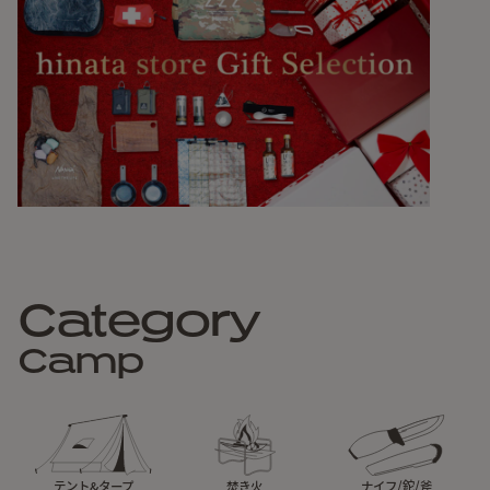
Category
Camp
テント&タープ
焚き火
ナイフ/鉈/斧