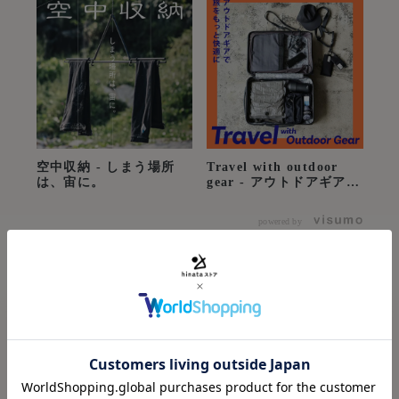
空中収納 - しまう場所
Travel with outdoor
は、宙に。
gear - アウトドアギアで
旅をもっと快適に
powered by
フック付の専用ケースも付いているので、ちょっとした所に
Recommend
引っ掛けておくことが出来持ち運びも楽に出来ます。