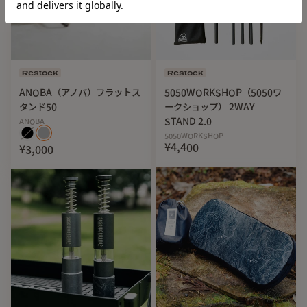
Restock
Restock
ANOBA（アノバ）フラットス
5050WORKSHOP（5050ワ
タンド50
ークショップ） 2WAY
STAND 2.0
ANOBA
5050WORKSHOP
¥4,400
¥3,000
【基本情報】
■ACCESSORIES
・ハンガー本体
2
個
・専用ケース
■SPECS
・サイズ：ハンガー
約
H41cm×W25cm×D1.5cm
(展開)