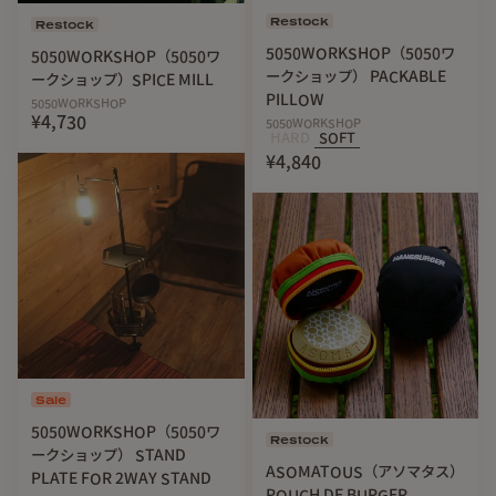
約
H21cm×W5cm×D1.5cm
(折りた
Restock
Restock
たみ)
5050WORKSHOP（5050ワ
5050WORKSHOP（5050ワ
ケース
約
H24cm×W7cm×D3.5cm
ークショップ） PACKABLE
ークショップ）SPICE MILL
・素材
：
ハンガー
アルミニウム・ステンレス
PILLOW
5050WORKSHOP
¥4,730
5050WORKSHOP
ケース
ポリエステル・プラスチック
HARD
SOFT
・重さ
：
ハンガー
約
90g
(
1
本)
¥4,840
ケース
約
38g
Sale
5050WORKSHOP（5050ワ
Restock
ークショップ） STAND
ASOMATOUS（アソマタス）
PLATE FOR 2WAY STAND
POUCH DE BURGER