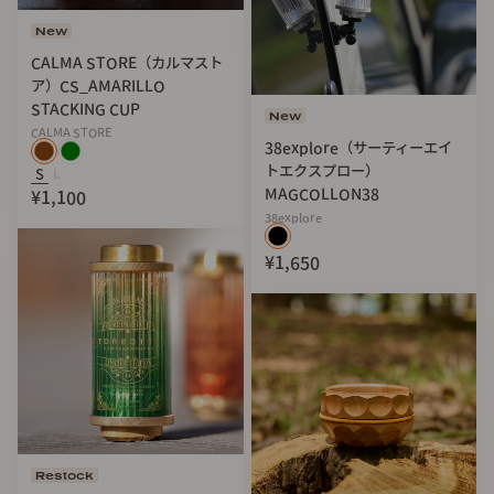
New
CALMA STORE（カルマスト
ア）CS_AMARILLO
STACKING CUP
New
CALMA STORE
38explore（サーティーエイ
Mug Cup 350 ：￥1,650
トエクスプロー）
S
L
9” Coupe Plate ：￥1,980
MAGCOLLON38
¥1,100
8” Coupe Plate ：￥1,430
38explore
6” Coupe Plate ：￥1,100
¥1,650
※プレートシリーズは、3サイズ2カラー展開となります。
(
Click
)
Restock