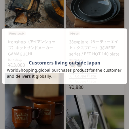
す。
原料から仕上げまで、日本の技術を詰め込んだ一皿。
この機会にぜひ一度、その質感に触れてみてください。
※こちらの商品はマグカップ単品です。
Restock
New
ironshop（アイアンショッ
38explore（サーティーエイ
【基本情報】
プ）ホットサンドメーカー
トエクスプロー） 38WERE
GAMAGUCHI
series / PET HOT 140 plate
■Spec
ironshop
38explore
¥13,000
Color：GR / BK
9” Coupe Plate
Material：再生PET樹脂 / ウレタン塗装（紀州漆器）
8” Coupe Plate
Size：Mug Cup 350 350ml
6” Coupe Plate
¥1,980
■Line up