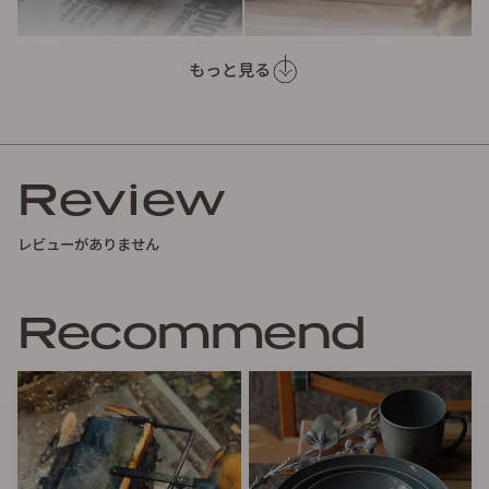
もっと見る
「これが、ペットボトルからできている？」
手に取るまでプラスチックとは気づかない。
そんな上質な質感を纏った新しいテーブルウェア
「38WERE」がTOREOTTOから誕生しました。
Review
原料はリサイクルPET。そこに紀州漆器の職人がひとつずつ
レビューがありません
塗装を施し、仕上げています。
手作業だからこそ生まれる個性的な「色むら」や「綺麗な濃
淡」は、器ごとに異なる唯一無二の表情。
Recommend
プラスチックの概念を覆す、深みのある佇まいを大切にしま
した。
洗練された見た目の雰囲気もさることながら、手に取れば驚
くほど軽く、そして割れにくい。
耐熱140℃で電子レンジも使用可能なため、フィールドから
日常の食卓まで、場所を選ばずスマートにお使いいただけま