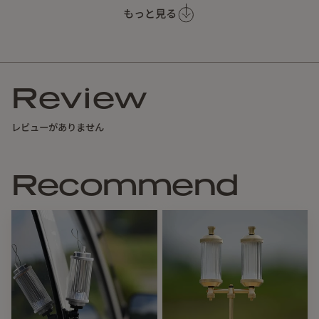
ASINOSTICKのハーフサイズ。
もっと見る
ガス缶等と38灯を繋げるときに、バランスよく展示していた
だけます。
2本つなげるとASINOSTICKと同じサイズになります。
Review
※本ページは「ASINOSTICK half」単体の商品ページとなり
ます。写真は使用イメージとなり、その他
アイテムは付属しま
レビューがありません
せん。
Recommend