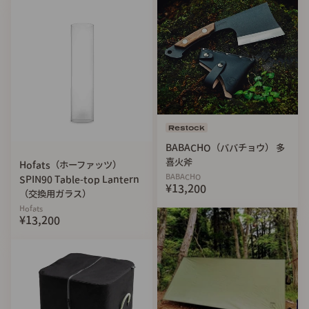
シーズニングを行なってから使用してください。
・製造工程上、細かな傷がつく場合があります。ご了承くだ
さい。
※免責事項
・製造工程上、細かな傷などがつく場合があります。ご了承
ください。
・お使いの端末によって色の見え方が異なる場合がございま
Restock
す。
・イメージ違い、使用感などに関する不良品以外での返品・
BABACHO（ババチョウ） 多
返金はお受けいたしかねます。
喜火斧
Hofats（ホーファッツ）
BABACHO
・仕様、デザイン等、一部変更になる場合がございます。あ
SPIN90 Table-top Lantern
¥13,200
（交換用ガラス）
らかじめご了承ください。
Hofats
・製品仕様による破損・怪我・事故などについて、弊社は責
¥13,200
任を負いません。
注意事項と付属の取扱説明書をご参照の上、ご使用に関しま
しては十分注意ください。
【手入れ方法】
「TAKAO 70」がお手元に届いたら