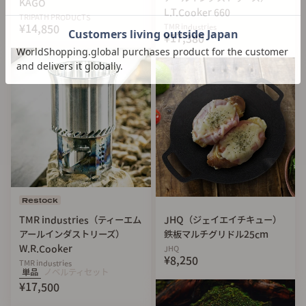
KAGO
L.T.Cooker 660
TRIPATH PRODUCTS
【基本情報】
TMR industries
¥14,850
¥17,380
・製品名 極上鉄板「TAKAO 70」リフター付き
・サイズ 鉄板 16mm/125mm/170mm/2455g（サイズ
は全て約）
リフター 7mm/38mm/150mm/170g（サイズは
全て約）
・素材 鉄/アルミ合金
【注意事項】
・ご使用に関しては耐火グローブなどを装着し、火傷に十分
ご注意ください。
Restock
・鉄板の熱によってボンベなどが熱せられ、思わぬ事故につ
TMR industries（ティーエム
JHQ（ジェイエイチキュー）
ながる場合があります。
アールインダストリーズ）
鉄板マルチグリドル25cm
使用に関しましては十分注意してください。（ボンベ分離型
W.R.Cooker
JHQ
バーナーの使用を推奨します）
¥8,250
TMR industries
単品
ノベルティセット
・鉄板はコーティングを行なっていない状態です。そのまま使
¥17,500
用すると、サビや焦げ付きの原因となります。