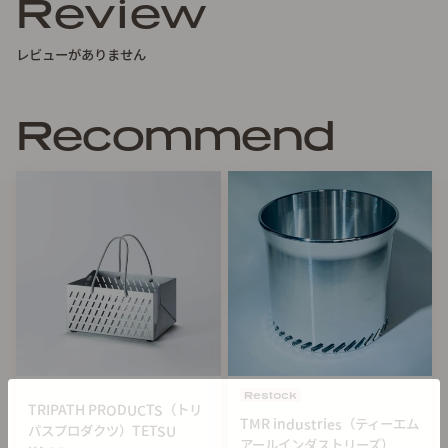
Review
レビューがありません
強火10分の加熱で約260℃に達し、火を消して10分後も約
170℃程を保っているので、余熱調理も可能です。
Recommend
専用リフター２本、収納袋付き。
Restock
TRIPATH PRODUCTS（トリ
TMR industries（ティーエム
パスプロダクツ）TETSU
アールインダストリーズ）