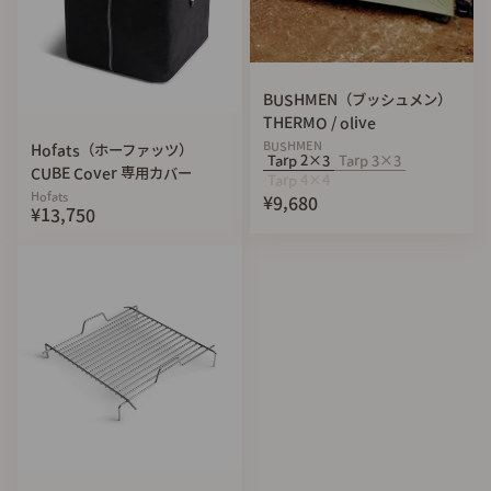
①食器用洗剤などで洗い、よく乾かします。
②火にかけて熱し、水分を完全に飛ばします。
③冷めたら薄く食用油を塗って火にかけ、煙が出なくなった
ら火を止めて冷まします。
BUSHMEN（ブッシュメン）
THERMO / olive
この工程を3回ほど繰り返してください。
BUSHMEN
Hofats（ホーファッツ）
④鉄板表面が黒くなり、艶が出てきたらシーズニング完了で
Tarp 2×3
Tarp 3×3
CUBE Cover 専用カバー
す。
Tarp 4×4
Hofats
¥9,680
⑤使用後はコテやタワシなどで洗浄し、火にかけて水分をよ
¥13,750
く飛ばした後、冷ましてから食用油を塗って保管してくださ
い。
※出荷時は洗浄後、錆止めの食用油を塗っています。
※シーズニング・洗浄方法は一例です。ご自身にあった方法
でお試しください。