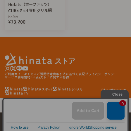
Hofats（ホーファッツ）
CUBE Grid 専用グリル網
Hofats
¥13,200
ご利用ガイド
よくあるご質問
特定商取引法に基づく表記
プライバシーポリシー
サービス利用規約
hinataストアに関する特約
© hinata store
マイテク ギア 極上鉄板「TAKAO70」
¥13,400
再入荷通知を受け取る
再入荷通知を受け取る
選択中の商品が再入荷されましたら、お知らせいたします。