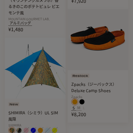
（マウンテングルメラボ）香
¥7,920
るきのこのポテトピュレ ピエ
モンテ風
MOUNTAIN GOURMET LAB.
アルミバッグ
¥1,480
Restock
Zpacks（ジーパックス）
Deluxe Camp Shoes
Zpacks
New
S
M
L
SHIMIRA（シミラ）UL SIM
¥8,200
風隠
SHIMIRA