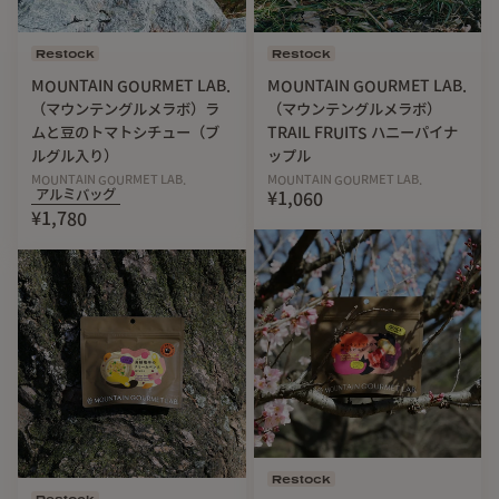
◾️出来上がり量：350g*
*出来上がり量は、調理工程や気温などにより多少のばらつき
Restock
Restock
が発生します。
MOUNTAIN GOURMET LAB.
MOUNTAIN GOURMET LAB.
◾️アレルギー情報：えび、乳成分、豚肉
（マウンテングルメラボ）ラ
（マウンテングルメラボ）
◾️原材料
ムと豆のトマトシチュー（ブ
TRAIL FRUITS ハニーパイナ
ライス（うるち米（国産）、もち米（国産））、カレーソー
ルグル入り）
ップル
ス（豚肉、筍、玉ねぎ、植物油脂、ココナッツミルク、茄
MOUNTAIN GOURMET LAB.
MOUNTAIN GOURMET LAB.
アルミバッグ
¥1,060
子、赤パプリカ、魚醤、グラニュー糖、香辛料（唐辛子、レ
¥1,780
モングラス、にんにく、食塩、ガランガル、えびペースト、
カフィアライムの皮、コリアンダーシード、こしょう、クミ
ン、ターメリック））、ココナッツミルクパウダー、食塩、
乾燥果実／酸化防止剤（ビタミンE、ビタミンC）、（一部に
えび・乳成分・豚肉・魚介類を含む）
◾️栄養成分表示
エネルギー: 343kcal
たんぱく質: 10.1g
脂質: 7.0g
炭水化物: 66.6g
Restock
Restock