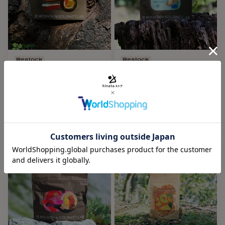
Restock
Restock
MOUNTAIN GOURMET LAB.
MOUNTAIN GOURMET LAB.
（マウンテングルメラボ）ボ
（マウンテングルメラボ）す
ルケーノ キーマカレー
じ青のり香るポテトピュレ
MOUNTAIN GOURMET LAB.
MOUNTAIN GOURMET LAB.
アルミバッグ
アルミバッグ
¥1,980
¥1,180
【基本情報】
◾️内容量：100g