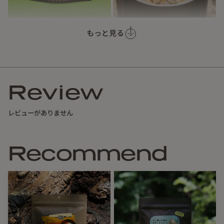
もっと見る
筍と豚の挽肉をベースとしたただただうまいグリーンカレー
に、「長門ゆずきち」というライムやゆずに似た山口県産の
香酸柑橘ででアクセントを加えています。
長門ゆずきちはあえて大ぶりのものを使い、一口ごとに味と
Review
食感が変化し、美味しいと楽しいが同居するよう設計してい
ます。
レビューがありません
シェフ田嶋にこれはどこの山ですか？と聞いたら、
Recommend
行ったことはないけど屋久島の宮之浦岳っぽい気がする、と
のことです。
後に宮之浦岳に行って食べてみましたが、エキゾチックさ
（樹林帯のダイナミックさ）とシャープさ（山頂付近の抜け
た清々しさ）が同居した味はまさに！でした。