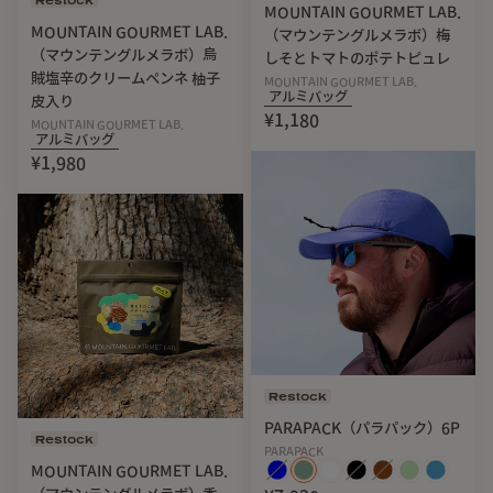
食塩相当量: 1.5g
MOUNTAIN GOURMET LAB.
◾️賞味期限：2027.07
MOUNTAIN GOURMET LAB.
（マウンテングルメラボ）梅
◾️保存方法：直射日光をさけて常温で保存
（マウンテングルメラボ）烏
しそとトマトのポテトピュレ
賊塩辛のクリームペンネ 柚子
MOUNTAIN GOURMET LAB.
アルミバッグ
皮入り
●開封後はお早めにお召し上がりください。
¥1,180
MOUNTAIN GOURMET LAB.
●脱酸素剤を封入しています。調理前に取り除いてくださ
アルミバッグ
い。
¥1,980
Restock
PARAPACK（パラパック）6P
Restock
PARAPACK
MOUNTAIN GOURMET LAB.