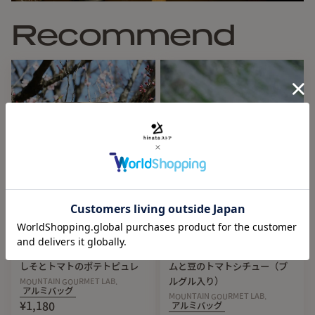
オシャレで湿度がある森林と、上の方のでっかい岩場。山小
屋のあったかさ。厳しさと可愛らしさの2面性が共存したよう
Recommend
なメニューです。双耳峰ですしね。
■ HOW TO COOK
Restock
Restock
MOUNTAIN GOURMET LAB.
MOUNTAIN GOURMET LAB.
（マウンテングルメラボ）梅
（マウンテングルメラボ）ラ
しそとトマトのポテトピュレ
ムと豆のトマトシチュー（ブ
ルグル入り）
MOUNTAIN GOURMET LAB.
アルミバッグ
MOUNTAIN GOURMET LAB.
¥1,180
アルミバッグ