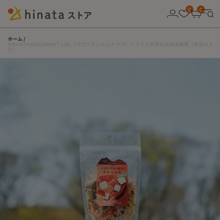
10,000円以上の購入で送料無料！
0
0
ホーム
MOUNTAIN GOURMET LAB.（マウンテングルメラボ）トマトと炸醤の合体麻婆飯（厚揚げ入
り）