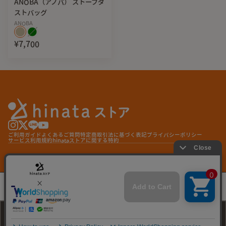
ANOBA（アノバ） ストーブダ
ている。なんと素晴らしいのでしょう。そんな全人類の心を
ストバッグ
くすぐるヒトサラができてしまいました。
ANOBA
シェフ田嶋から「2つのソースを別々に作って組み合わせた
¥7,700
い」と聞いたときは、正直「また原価の上がることを……」
と思わなかったというと嘘になってしまいます。
ただ、そのあと彼が作ってきた試作品を食べたときに、その
意図がはっきりとわかりました。
スプーンの上に乗った一口にそれぞれ別の味が独立して存在
し、はっきりと主張しあい、けれども混ざり合う。そして次
の瞬間にはスパークし合う。食べた瞬間、原価が上がろうと
ご利用ガイド
よくあるご質問
特定商取引法に基づく表記
プライバシーポリシー
も、これは別々でなくてはいけない、そう確信したのでし
サービス利用規約
hinataストアに関する特約
た。
© hinata store
【基本情報】
MOUNTAIN GOURMET LAB.（マウンテング
ルメラボ）トマトと炸醤の合体麻婆飯（厚揚げ
¥1,980
入り）
▪内容量 100g
▪出来上がり量 3
45g*
再入荷通知を受け取る
*出来上がり量は、調理工程や気温などにより多少のばらつき
再入荷通知を受け取る