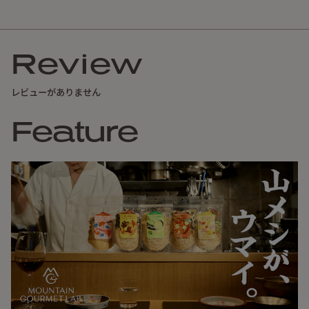
Review
レビューがありません
Feature
にんにくと生姜を効かせた“炸醤“（ザージャン）。
いわゆる肉味噌をベースに、唐辛子、花椒、紹興酒や黒酢を
使い本格的な香りと刺激のあるソースに。それプラス、フレ
ッシュでジューシーな酸味と甘味のトマトソースをペアリン
グ。別々に作った2種のソースを一緒にパッキングす
る“Double Entry System”の合体麻婆飯です。
はじめから一緒にソースにすることでは成し得ない、麻辣と
酸甘がそれぞれ際立つ豊かな食味を実現しました。豆腐も食
べごたえのある厚揚げを採用しています。
八ヶ岳の秀峰、天狗岳をイメージしてつくりました。