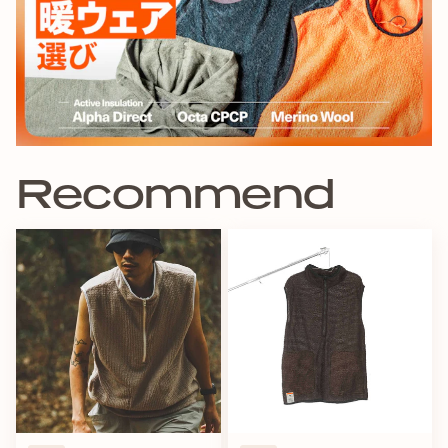
のですが、バックパックとの関係性など考えるともう少し工
夫できるのではないか？と考えた結果、それがサイドジップ
という機能でした。また、Wジップとする事でウェアリング
の自由度も増えるのではないかと考えました。
【サイドジップ仕様にした事で何が変わったか】
- 大型ベンチレーションとしての機能が備わった
Recommend
- 稜線上などで風が冷たい時、ポケットのように手を入れて温
めることができた
（ポケットとしての収納の機能はなく、スルーポケットとし
て使えます）
- バックパックのウエストハーネスをベストの内側で固定でき
るようになった
（アルファとの擦れや腰回りの窮屈感がなくなり、見た目も
スッキリした）
- 停滞時やリカバリー時に開放感があって気持ちがいい
などのアクティブインサレーションとして有益な発見が多く
見られました。