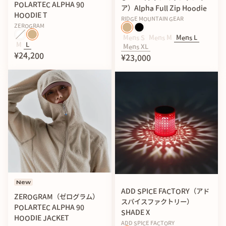
れはもちろん、ヒートアウトしないためのトレードオフな面
POLARTEC ALPHA 90
ア）Alpha Full Zip Hoodie
でもあります。
HOODIE T
RIDGE MOUNTAIN GEAR
なので気温が下がったり風がある時は、薄くていいのでウィ
ZEROGRAM
Mens S
Mens M
Mens L
ンドシェルを一枚羽織ることで風をシャットアウトし、保温
M
L
Mens XL
性を最大限に活かすことができます。
¥24,200
¥23,000
ALPHA®︎DIRECT 90 ( 85g / m2 ) という中厚手の生地は１年
を通して使い勝手が良く、アウターとしてもインナーとして
も重宝します。
◆着用例
New
ADD SPICE FACTORY（アド
ZEROGRAM（ゼログラム）
スパイスファクトリー）
POLARTEC ALPHA 90
SHADE X
HOODIE JACKET
ADD SPICE FACTORY