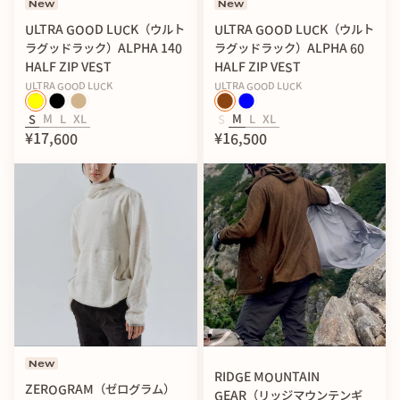
New
New
ULTRA GOOD LUCK（ウルト
ULTRA GOOD LUCK（ウルト
また、フードについては、他の製品（ALPHA HOODIE 140
ラグッドラック）ALPHA 140
ラグッドラック）ALPHA 60
シリーズ等）と比べて開口を大きくしています。
HALF ZIP VEST
HALF ZIP VEST
ALPHA 90 SIDE ZIP VESTではセンタージップを設けていな
ULTRA GOOD LUCK
ULTRA GOOD LUCK
いため、フードのかぶりやすさや首周りの圧迫感を軽減する
S
M
L
XL
S
M
L
XL
ためです。
¥17,600
¥16,500
「センタージップを設ければいいのでは？」と思われるかも
しれませんが、それはなんだかこのアイテムにとってふさわ
しくないように考えました。
アクティブインサレーションとして「基本的に、脱いだり着
たりしない」ことを考えると、これがこのアイテムの特徴で
あり、ひとつのスタイルなのだと思います。
なので、積雪期や厳冬期での使用の際はバラクラバ等を併用
することをお勧めします。
【ALPHA®︎DIRECTという生地の特性】
通気性と保温性、どちらも兼ね備える優秀な化学繊維素材で
New
RIDGE MOUNTAIN
すが、風が強く吹き続ければ体温も奪われてしまいます。そ
ZEROGRAM（ゼログラム）
GEAR（リッジマウンテンギ