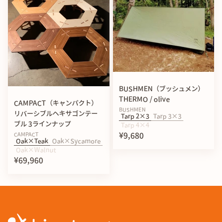
BUSHMEN（ブッシュメン）
THERMO / olive
CAMPACT（キャンパクト）
BUSHMEN
リバーシブルヘキサゴンテー
Tarp 2×3
Tarp 3×3
ブル 3ラインナップ
Tarp 4×4
¥9,680
CAMPACT
Oak×Teak
Oak×Sycamore
Oak×Walnut
男性 | 細身体型 177cm / 62kg | Mサイズ着用（ジャストフィ
¥69,960
ット）