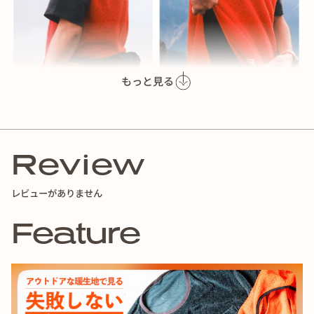
もっと見る
Review
開放感があり、ウェアリングの自由度を広げる１着です。
レビューがありません
一般的なベストと少し違うのはサイドジップ仕様（Wジッ
Feature
プ）と言うことです。
当初はシンプルなベストとして企画したのですが、山行時で
の使用を繰り返すことでその使い勝手やスタイルへの要望に
変化が現れてきました。
シンプルな形状のベストのままだとフィット感は申し分ない